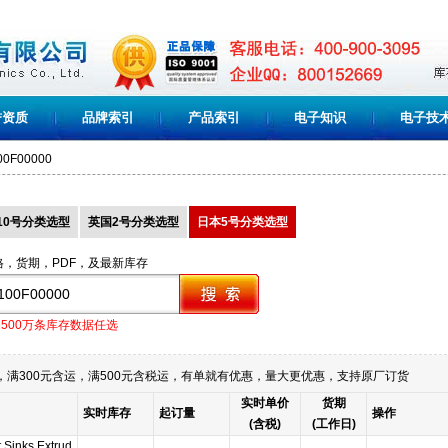
誉资质
品牌索引
产品索引
电子知识
电子技
00F00000
10号分类选型
英国2号分类选型
日本5号分类选型
格，货期，PDF，及最新库存
1500万条库存数据任选
满300元含运，满500元含税运，有单就有优惠，量大更优惠，支持原厂订货
实时单价
货期
实时库存
起订量
操作
(含税)
(工作日)
 Sinks Extrud