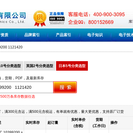
誉资质
品牌索引
产品索引
电子知识
电子技
9200 1121420
10号分类选型
英国2号分类选型
日本5号分类选型
格，货期，PDF，及最新库存
1500万条库存数据任选
，满300元含运，满500元含税运，有单就有优惠，量大更优惠，支持原厂订货
实时单价
货期
述
实时库存
起订量
操作
(含税)
(工作日)
C 10399200 +