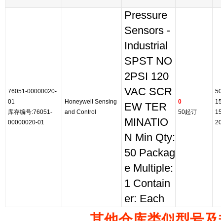
Pressure
Sensors -
Industrial
SPST NO
2PSI 120
VAC SCR
76051-00000020-
5
01
Honeywell Sensing
0
1
EW TER
库存编号:76051-
and Control
50起订
1
MINATIO
00000020-01
2
N Min Qty:
50 Packag
e Multiple:
1 Contain
er: Each
其他仓库类似型号及