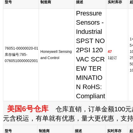
型号
制造商
描述
实时库存
Pressure
Sensors -
Industrial
1
SPST NO
5
76051-00000020-01
2PSI 120
Honeywell Sensing
47
1
库存编号:785-
and Control
VAC SCR
1起订
2
0760510000002001
5
EW TER
1
MINATIO
N RoHS:
Compliant
美国6号仓库
仓库直销，订单金额100元起
元含税运，有单就有优惠，量大更优惠，支
型号
制造商
描述
实时库存
起