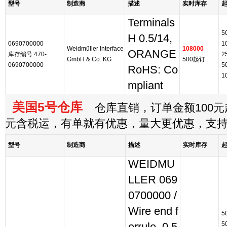
型号
制造商
描述
实时库存
Terminals
5
H 0.5/14,
0690700000
1
Weidmüller Interface
108000
ORANGE
库存编号:470-
2
GmbH & Co. KG
500起订
0690700000
5
RoHS: Co
1
mpliant
美国5号仓库
仓库直销，订单金额100元起
元含税运，有单就有优惠，量大更优惠，支
型号
制造商
描述
实时库存
WEIDMU
LLER 069
0700000 /
Wire end f
5
5