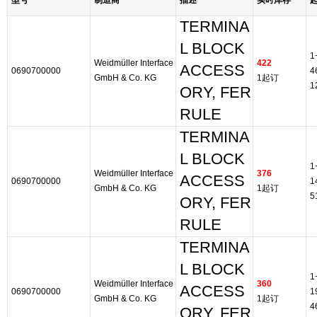
型号
制造商
描述
实时库存
TERMINA
L BLOCK
1
Weidmüller Interface
422
ACCESS
0690700000
4
GmbH & Co. KG
1起订
1
ORY, FER
RULE
TERMINA
L BLOCK
1
Weidmüller Interface
376
ACCESS
0690700000
1
GmbH & Co. KG
1起订
5
ORY, FER
RULE
TERMINA
L BLOCK
1
Weidmüller Interface
360
ACCESS
0690700000
1
GmbH & Co. KG
1起订
4
ORY, FER