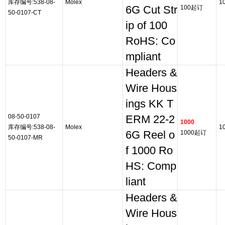
库存编号:538-08-
Molex
1
6G Cut Str
100起订
50-0107-CT
ip of 100
RoHS: Co
mpliant
Headers &
Wire Hous
ings KK T
08-50-0107
ERM 22-2
1000
库存编号:538-08-
Molex
1
6G Reel o
1000起订
50-0107-MR
f 1000 Ro
HS: Comp
liant
Headers &
Wire Hous