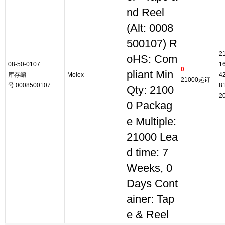
nd Reel
(Alt: 0008
500107) R
2
oHS: Com
08-50-0107
1
0
pliant Min
库存编
Molex
4
21000起订
号:0008500107
8
Qty: 2100
2
0 Packag
e Multiple:
21000 Lea
d time: 7
Weeks, 0
Days Cont
ainer: Tap
e & Reel