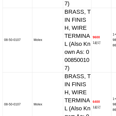
7)
BRASS, T
IN FINIS
H, WIRE
1
TERMINA
9600
08-50-0107
Molex
9
L (Also Kn
1起订
8
own As: 0
00850010
7)
BRASS, T
IN FINIS
H, WIRE
1
TERMINA
6400
08-50-0107
Molex
9
L (Also Kn
1起订
8