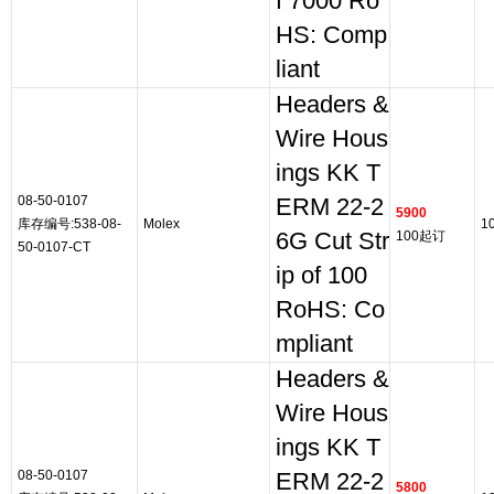
f 7000 Ro
HS: Comp
liant
Headers &
Wire Hous
ings KK T
08-50-0107
ERM 22-2
5900
库存编号:538-08-
Molex
1
6G Cut Str
100起订
50-0107-CT
ip of 100
RoHS: Co
mpliant
Headers &
Wire Hous
ings KK T
08-50-0107
ERM 22-2
5800