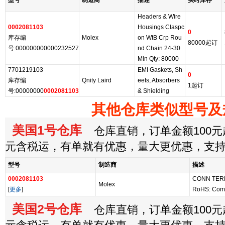
型号
制造商
描述
实时库存
Headers & Wire
0002081103
Housings Claspc
0
库存编
Molex
on WtB Crp Rou
80000起订
号:000000000000232527
nd Chain 24-30
Min Qty: 80000
7701219103
EMI Gaskets, Sh
0
库存编
Qnity Laird
eets, Absorbers
1起订
号:00000000
0002081103
& Shielding
其他仓库类似型号及
美国1号仓库
仓库直销，订单金额100元起
元含税运，有单就有优惠，量大更优惠，支
型号
制造商
描述
0002081103
CONN TER
Molex
[
更多
]
RoHS: Com
美国2号仓库
仓库直销，订单金额100元起