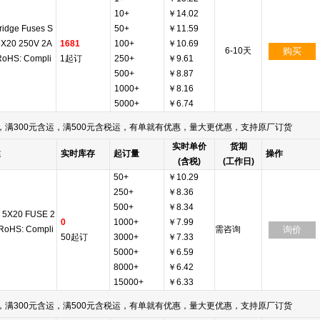
10+
￥14.02
ridge Fuses S
50+
￥11.59
5X20 250V 2A
1681
100+
￥10.69
6-10天
购买
RoHS: Compli
1起订
250+
￥9.61
500+
￥8.87
1000+
￥8.16
5000+
￥6.74
满300元含运，满500元含税运，有单就有优惠，量大更优惠，支持原厂订货
实时单价
货期
述
实时库存
起订量
操作
(含税)
(工作日)
50+
￥10.29
250+
￥8.36
500+
￥8.34
 5X20 FUSE 2
0
1000+
￥7.99
 RoHS: Compli
需咨询
询价
50起订
3000+
￥7.33
5000+
￥6.59
8000+
￥6.42
15000+
￥6.33
满300元含运，满500元含税运，有单就有优惠，量大更优惠，支持原厂订货