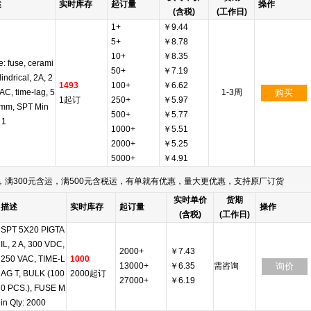
述
实时库存
起订量
操作
(含税)
(工作日)
1+
￥9.44
5+
￥8.78
10+
￥8.35
: fuse, cerami
50+
￥7.19
lindrical, 2A, 2
1493
100+
￥6.62
AC, time-lag, 5
1-3周
购买
1起订
250+
￥5.97
mm, SPT Min
500+
￥5.77
 1
1000+
￥5.51
2000+
￥5.25
5000+
￥4.91
满300元含运，满500元含税运，有单就有优惠，量大更优惠，支持原厂订货
实时单价
货期
描述
实时库存
起订量
操作
(含税)
(工作日)
SPT 5X20 PIGTA
IL, 2 A, 300 VDC,
2000+
￥7.43
250 VAC, TIME-L
1000
13000+
￥6.35
需咨询
询价
AG T, BULK (100
2000起订
27000+
￥6.19
0 PCS.), FUSE M
in Qty: 2000