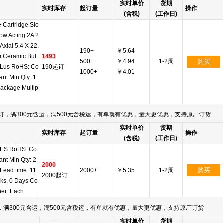
实时单价
货期
实时库存
起订量
操作
(含税)
(工作日)
 Cartridge Slo
ow Acting 2A 2
Axial 5.4 X 22.
190+
￥5.64
 Ceramic Bul
1493
500+
￥4.94
1-2周
购买
ULus RoHS: Co
190起订
1000+
￥4.01
ant Min Qty: 1
ackage Multip
订，满300元含运，满500元含税运，有单就有优惠，量大更优惠，支持原厂订货
实时单价
货期
实时库存
起订量
操作
(含税)
(工作日)
ES RoHS: Co
ant Min Qty: 2
2000
购买
Lead time: 11
2000+
￥5.35
1-2周
2000起订
ks, 0 Days Co
ner: Each
满300元含运，满500元含税运，有单就有优惠，量大更优惠，支持原厂订货
实时单价
货期