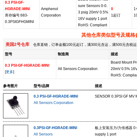
0.3 PSI-GF-
sure Sensors 0-0.
HGRADE-MINI
Amphenol
0
1
3 psig 20mV 0.5%
库存编号:683-
Corporation
1起订
1
16V supply 1 port
0.3PSIGFHGMINI
RoHS: Compliant
其他仓库类似型号及规格
美国2号仓库
仓库直销，订单金额100元起订，满300元含运，满500元含
型号
制造商
描述
Board Mount Pr
0.3 PSI-GF-HGRADE-MINI
All Sensors Corporation
20mV 0.5% 16V 
[
更多
]
RoHS: Complia
参考图片
型号/品牌
描述
0.3 PSI-GF-HGRADE-MINI
SENSOR 0.3PSI GF MV
All Sensors Corporation
0.3PSI-GF-HGRADE-MINI
板上安装压力/力传感器 0-0.3 
All Sensors
supply 1 port