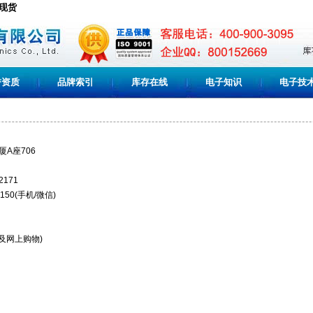
C现货
誉资质
品牌索引
库存在线
电子知识
电子技
A座706
2171
150(手机/微信)
及网上购物)