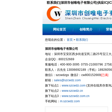
联系我们|深圳市创唯电子有限公司|供应IC|I
网站首页
创唯简介
荣
您现在的位置：
首页
>
联系我们
深圳市创唯电子有限公司
地址：深圳市宝安区西乡街道宝民二路25号宝江大厦
企业QQ：800152669
客服电话：400-900-3095 0755-21000796 2758
联系人：吕先生 13006692189（手机）18926056
微信1：szcwdzgs 微信2：cw800152669
[已满]
邮箱：
sales@szcwdz.com
旗下站点1：
www.szcwdz.com
(支持在线库存查询
旗下站点2：
www.szcwdz.cn
旗下站点3：
www.szcwdz.com.cn
手机网站：
m.szcwdz.com