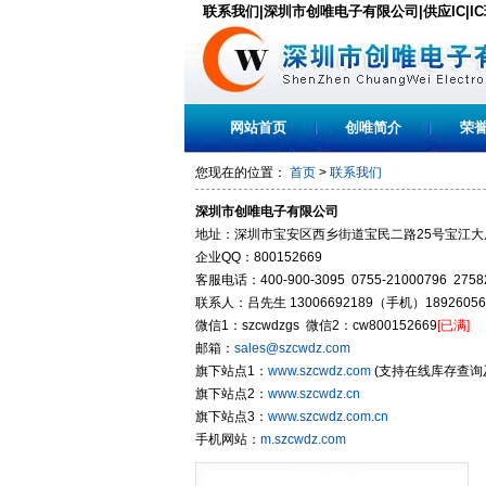
联系我们|深圳市创唯电子有限公司|供应IC|I
网站首页
创唯简介
荣
您现在的位置：
首页
>
联系我们
深圳市创唯电子有限公司
地址：深圳市宝安区西乡街道宝民二路25号宝江大厦
企业QQ：800152669
客服电话：400-900-3095 0755-21000796 2758
联系人：吕先生 13006692189（手机）18926056
微信1：szcwdzgs 微信2：cw800152669
[已满]
邮箱：
sales@szcwdz.com
旗下站点1：
www.szcwdz.com
(支持在线库存查询
旗下站点2：
www.szcwdz.cn
旗下站点3：
www.szcwdz.com.cn
手机网站：
m.szcwdz.com