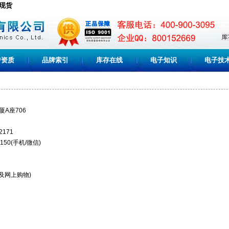
C现货
誉资质
品牌索引
库存在线
电子知识
电子技
A座706
2171
150(手机/微信)
及网上购物)