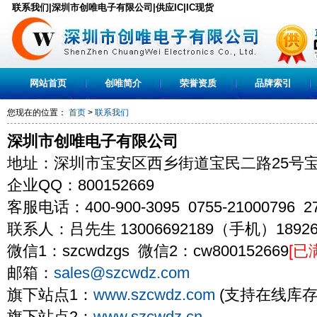
联系我们|深圳市创唯电子有限公司|供应IC|IC现货
网站首页
创唯简介
荣誉资质
品牌索引
您现在的位置：
首页
>
联系我们
深圳市创唯电子有限公司
地址：深圳市宝安区西乡街道宝民二路25号宝
企业QQ：800152669
客服电话：400-900-3095 0755-21000796 27
联系人：吕先生 13006692189（手机）18926
微信1：szcwdzgs 微信2：cw800152669
[已
邮箱：
sales@szcwdz.com
旗下站点1：
www.szcwdz.com
(支持在线库存