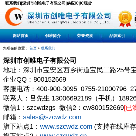
联系我们|深圳市创唯电子有限公司|供应IC|IC现货
网站首页
创唯简介
荣誉资质
品牌索引
您现在的位置：
首页
>
联系我们
深圳市创唯电子有限公司
地址：深圳市宝安区西乡街道宝民二路25号宝
企业QQ：800152669
客服电话：400-900-3095 0755-21000796 27
联系人：吕先生 13006692189（手机）18926
微信1：szcwdzgs 微信2：cw800152669
[已
邮箱：
sales@szcwdz.com
旗下站点1：
www.szcwdz.com
(支持在线库存