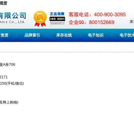
C现货
誉资质
品牌索引
库存在线
电子知识
电子技
A座706
2171
150(手机/微信)
及网上购物)