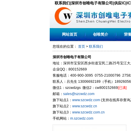
联系我们|深圳市创唯电子有限公司|供应IC|I
网站首页
创唯简介
荣
您现在的位置：
首页
>
联系我们
深圳市创唯电子有限公司
地址：深圳市宝安区西乡街道宝民二路25号宝江大厦
企业QQ：800152669
客服电话：400-900-3095 0755-21000796 2758
联系人：吕先生 13006692189（手机）18926056
微信1：szcwdzgs 微信2：cw800152669
[已满]
邮箱：
sales@szcwdz.com
旗下站点1：
www.szcwdz.com
(支持在线库存查询
旗下站点2：
www.szcwdz.cn
旗下站点3：
www.szcwdz.com.cn
手机网站：
m.szcwdz.com