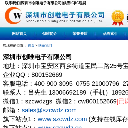
联系我们|深圳市创唯电子有限公司|供应IC|IC现货
网站首页
创唯简介
荣誉资质
品牌索引
您现在的位置：
首页
>
联系我们
深圳市创唯电子有限公司
地址：深圳市宝安区西乡街道宝民二路25号宝
企业QQ：800152669
客服电话：400-900-3095 0755-21000796 27
联系人：吕先生 13006692189（手机）18926
微信1：szcwdzgs 微信2：cw800152669
[已
邮箱：
sales@szcwdz.com
旗下站点1：
www.szcwdz.com
(支持在线库存