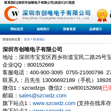
联系我们|深圳市创唯电子有限公司|供应IC|IC现货
网站首页
创唯简介
荣誉资质
品牌索引
您现在的位置：
首页
>
联系我们
深圳市创唯电子有限公司
地址：深圳市宝安区西乡街道宝民二路25号宝
企业QQ：800152669
客服电话：400-900-3095 0755-21000796 27
联系人：吕先生 13006692189（手机）18926
微信1：szcwdzgs 微信2：cw800152669
[已
邮箱：
sales@szcwdz.com
旗下站点1：
www.szcwdz.com
(支持在线库存