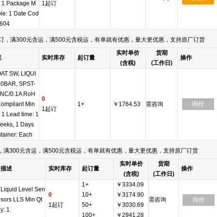
: 1 Package M
1起订
iple: 1 Date Cod
2604
订，满300元含运，满500元含税运，有单就有优惠，量大更优惠，支持原厂订货
实时单价
货期
述
实时库存
起订量
操作
(含税)
(工作日)
AT SW, LIQUI
10BAR, SPST-
NC/0.1A RoH
0
询价
Compliant Min
1+
￥1764.53
需咨询
1起订
: 1 Lead time: 1
eeks, 1 Days
tainer: Each
满300元含运，满500元含税运，有单就有优惠，量大更优惠，支持原厂订货
实时单价
货期
描述
实时库存
起订量
操作
(含税)
(工作日)
1+
￥3334.09
Liquid Level Sen
0
10+
￥3174.90
sors LLS Min Qt
需咨询
询价
1起订
50+
￥3030.69
y: 1
100+
￥2941.28