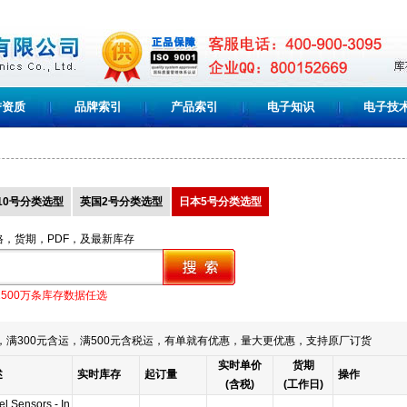
誉资质
品牌索引
产品索引
电子知识
电子技
10号分类选型
英国2号分类选型
日本5号分类选型
格，货期，PDF，及最新库存
1500万条库存数据任选
满300元含运，满500元含税运，有单就有优惠，量大更优惠，支持原厂订货
实时单价
货期
述
实时库存
起订量
操作
(含税)
(工作日)
el Sensors - In