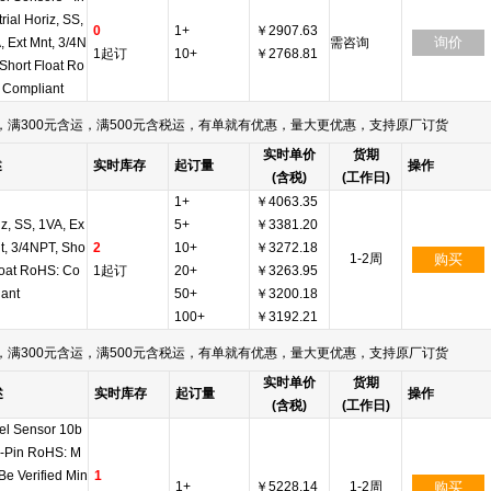
rial Horiz, SS,
0
1+
￥2907.63
询价
, Ext Mnt, 3/4N
需咨询
1起订
10+
￥2768.81
 Short Float Ro
 Compliant
满300元含运，满500元含税运，有单就有优惠，量大更优惠，支持原厂订货
实时单价
货期
述
实时库存
起订量
操作
(含税)
(工作日)
1+
￥4063.35
z, SS, 1VA, Ex
5+
￥3381.20
nt, 3/4NPT, Sho
2
10+
￥3272.18
1-2周
购买
Float RoHS: Co
1起订
20+
￥3263.95
iant
50+
￥3200.18
100+
￥3192.21
满300元含运，满500元含税运，有单就有优惠，量大更优惠，支持原厂订货
实时单价
货期
述
实时库存
起订量
操作
(含税)
(工作日)
el Sensor 10b
2-Pin RoHS: M
 Be Verified Min
1
1+
￥5228.14
1-2周
购买