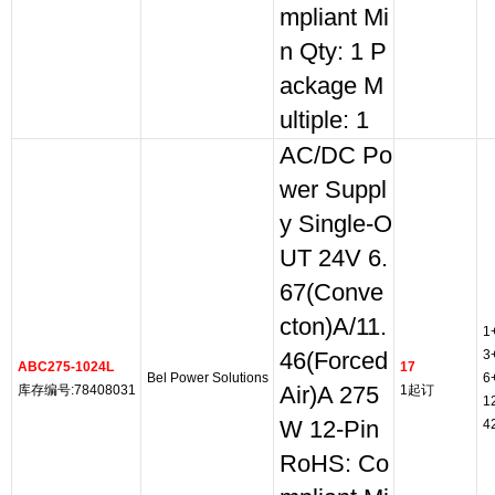
mpliant Mi
n Qty: 1 P
ackage M
ultiple: 1
AC/DC Po
wer Suppl
y Single-O
UT 24V 6.
67(Conve
cton)A/11.
1
3
46(Forced
ABC275-1024L
17
Bel Power Solutions
6
库存编号:78408031
Air)A 275
1起订
1
W 12-Pin
4
RoHS: Co