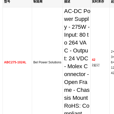
型号
制造商
描述
实时库存
起
AC-DC Po
wer Suppl
y - 275W -
Input: 80 t
o 264 VA
C - Outpu
2
3
t: 24 VDC
42
ABC275-1024L
Bel Power Solutions
6
- Molex C
2起订
1
onnector -
4
Open Fra
me - Chas
sis Mount
RoHS: Co
mpliant