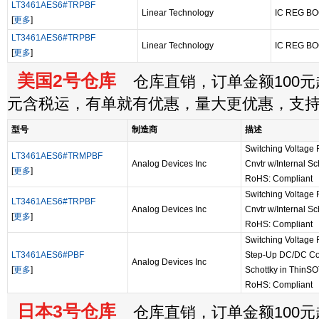
LT3461AES6#TRPBF
Linear Technology
IC REG BO
[
更多
]
LT3461AES6#TRPBF
Linear Technology
IC REG BO
[
更多
]
美国2号仓库
仓库直销，订单金额100元起
元含税运，有单就有优惠，量大更优惠，支
型号
制造商
描述
Switching Voltage
LT3461AES6#TRMPBF
Analog Devices Inc
Cnvtr w/Internal Sc
[
更多
]
RoHS: Compliant
Switching Voltage
LT3461AES6#TRPBF
Analog Devices Inc
Cnvtr w/Internal Sc
[
更多
]
RoHS: Compliant
Switching Voltage
LT3461AES6#PBF
Step-Up DC/DC Con
Analog Devices Inc
[
更多
]
Schottky in ThinS
RoHS: Compliant
日本3号仓库
仓库直销，订单金额100元起