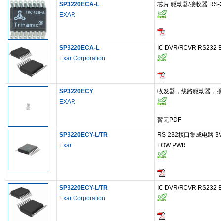
SP3220ECA-L
芯片 驱动器/接收器 RS-
EXAR
SP3220ECA-L
IC DVR/RCVR RS232 
Exar Corporation
SP3220ECY
收发器，线路驱动器，接收
EXAR
暂无PDF
SP3220ECY-L/TR
RS-232接口集成电路 3V-5
Exar
LOW PWR
SP3220ECY-L/TR
IC DVR/RCVR RS232 
Exar Corporation