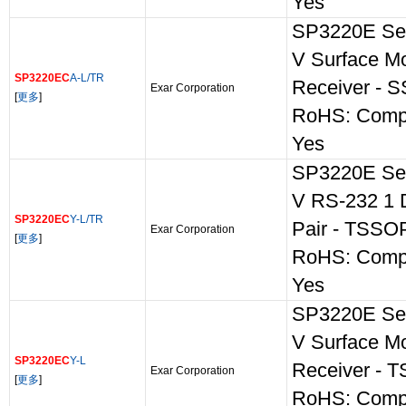
Yes
SP3220E Ser
V Surface M
SP3220EC
A-L/TR
Receiver - 
Exar Corporation
[
更多
]
RoHS: Comp
Yes
SP3220E Ser
V RS-232 1 D
SP3220EC
Y-L/TR
Pair - TSSO
Exar Corporation
[
更多
]
RoHS: Comp
Yes
SP3220E Ser
V Surface M
SP3220EC
Y-L
Receiver - 
Exar Corporation
[
更多
]
RoHS: Comp