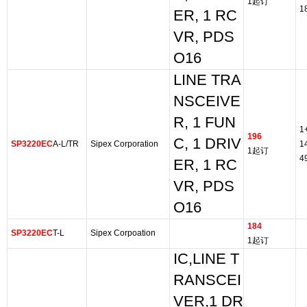
1起订
1
ER, 1 RC
VR, PDS
O16
LINE TRA
NSCEIVE
R, 1 FUN
1
196
C, 1 DRIV
SP3220EC
A-L/TR
Sipex Corporation
1
1起订
4
ER, 1 RC
VR, PDS
O16
184
SP3220EC
T-L
Sipex Corpoation
1起订
IC,LINE T
RANSCEI
VER,1 DR