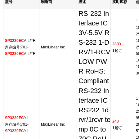
型号
制造商
描述
实时库存
RS-232 In
1
terface IC
1
3V-5.5V R
2
SP3220EC
A-L/TR
1
S-232 1-D
2893
库存编号:701-
MaxLinear Inc
2
RV/1-RCV
1起订
SP3220EC
A-L/TR
5
LOW PW
1
1
R RoHS:
3
Compliant
RS-232 In
1
terface IC
1
RS232 1d
2
SP3220EC
Y-L
9
rvr/1rcvr te
243
库存编号:701-
MaxLinear Inc
2
mp 0C to
1起订
SP3220EC
Y-L
5
1