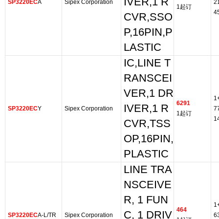
IVER,1 R
SP3220EC
A
Sipex Corporation
2
1起订
4
CVR,SSO
P,16PIN,P
LASTIC
IC,LINE T
RANSCEI
VER,1 DR
1
6291
IVER,1 R
SP3220EC
Y
Sipex Corporation
7
1起订
1
CVR,TSS
OP,16PIN,
PLASTIC
LINE TRA
NSCEIVE
R, 1 FUN
1
464
C, 1 DRIV
SP3220EC
A-L/TR
Sipex Corporation
6