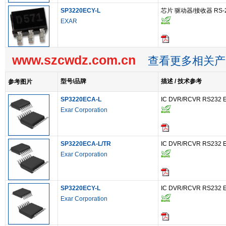
SP3220ECY-L
芯片 驱动器/接收器 RS-
EXAR
www.szcwdz.com.cn
查看更多相关产
型号/品牌
描述 / 技术参考
参考图片
SP3220ECA-L
IC DVR/RCVR RS232 
Exar Corporation
SP3220ECA-L/TR
IC DVR/RCVR RS232 
Exar Corporation
SP3220ECY-L
IC DVR/RCVR RS232 
Exar Corporation