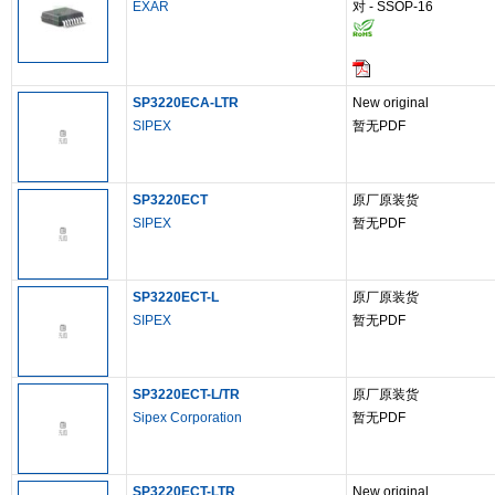
EXAR
对 - SSOP-16
SP3220ECA-LTR
New original
SIPEX
暂无PDF
SP3220ECT
原厂原装货
SIPEX
暂无PDF
SP3220ECT-L
原厂原装货
SIPEX
暂无PDF
SP3220ECT-L/TR
原厂原装货
Sipex Corporation
暂无PDF
SP3220ECT-LTR
New original