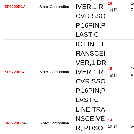
16
1
IVER,1 R
SP3220EC
A
Sipex Corporation
1起订
7
CVR,SSO
P,16PIN,P
LASTIC
IC,LINE T
RANSCEI
VER,1 DR
15
1
IVER,1 R
SP3220EC
A
Sipex Corporation
1起订
4
CVR,SSO
P,16PIN,P
LASTIC
LINE TRA
NSCEIVE
14
1
SP3220EC
A-L
Sipex Corporation
R, PDSO
1起订
5