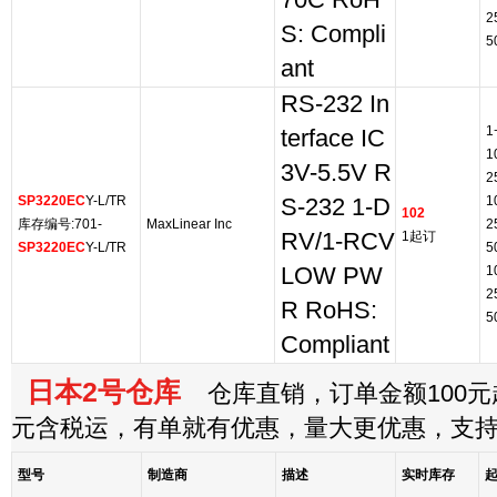
70C RoH
2
S: Compli
5
ant
RS-232 In
1
terface IC
1
3V-5.5V R
2
SP3220EC
Y-L/TR
1
S-232 1-D
102
库存编号:701-
MaxLinear Inc
2
RV/1-RCV
1起订
SP3220EC
Y-L/TR
5
LOW PW
1
2
R RoHS:
5
Compliant
日本2号仓库
仓库直销，订单金额100元起
元含税运，有单就有优惠，量大更优惠，支
型号
制造商
描述
实时库存