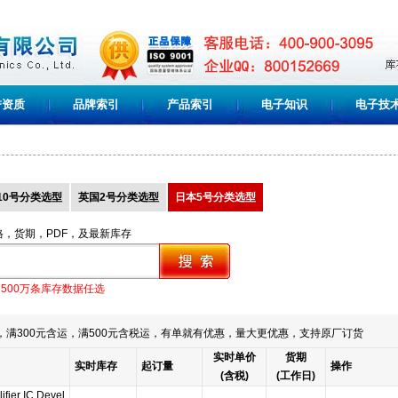
誉资质
品牌索引
产品索引
电子知识
电子技
10号分类选型
英国2号分类选型
日本5号分类选型
格，货期，PDF，及最新库存
1500万条库存数据任选
满300元含运，满500元含税运，有单就有优惠，量大更优惠，支持原厂订货
实时单价
货期
实时库存
起订量
操作
(含税)
(工作日)
ifier IC Devel