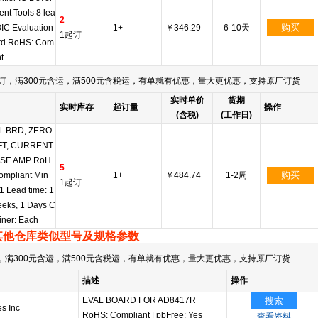
nt Tools 8 lea
2
购买
IC Evaluation
1+
￥346.29
6-10天
1起订
rd RoHS: Com
t
订，满300元含运，满500元含税运，有单就有优惠，量大更优惠，支持原厂订货
实时单价
货期
实时库存
起订量
操作
(含税)
(工作日)
L BRD, ZERO
FT, CURRENT
SE AMP RoH
5
购买
ompliant Min
1+
￥484.74
1-2周
1起订
 1 Lead time: 1
eks, 1 Days C
iner: Each
其他仓库类似型号及规格参数
满300元含运，满500元含税运，有单就有优惠，量大更优惠，支持原厂订货
描述
操作
EVAL BOARD FOR AD8417R
搜索
s Inc
RoHS: Compliant
|
pbFree: Yes
查看资料