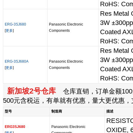
RoHS: Com
Res Metal
3W ±300pp
ERG-3SJ680
Panasonic Electronic
[
更多
]
Components
Coated AXL
RoHS: Com
Res Metal
3W ±300pp
ERG-3SJ680A
Panasonic Electronic
[
更多
]
Components
Coated AX
RoHS: Com
新加坡2号仓库
仓库直销，订单金额100
500元含税运，有单就有优惠，量大更优惠
型号
制造商
描述
RESIST
ERG3SJ680
Panasonic Electronic
OXIDE, 