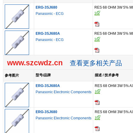
ERG-3SJ680
RES 68 OHM 3W 5% M
Panasonic - ECG
ERG-3SJ680A
RES 68 OHM 3W 5% M
Panasonic - ECG
www.szcwdz.cn
查看更多相关产品
型号/品牌
描述 / 技术参考
参考图片
ERG-3SJ680A
RES 68 OHM 3W 5% A
Panasonic Electronic Components
ERG-3SJ680
RES 68 OHM 3W 5% A
Panasonic Electronic Components