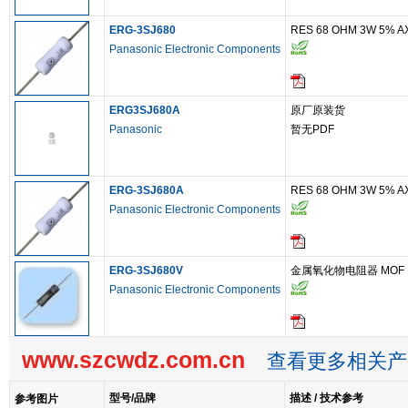
ERG-3SJ680
RES 68 OHM 3W 5% A
Panasonic Electronic Components
ERG3SJ680A
原厂原装货
Panasonic
暂无PDF
ERG-3SJ680A
RES 68 OHM 3W 5% A
Panasonic Electronic Components
ERG-3SJ680V
金属氧化物电阻器 MOF Resi
Panasonic Electronic Components
www.szcwdz.com.cn
查看更多相关产
型号/品牌
描述 / 技术参考
参考图片