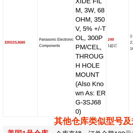
XIDE FIL
M, 3W, 68
OHM, 350
V, 5% +/-T
1
OL, 300P
Panasonic Electronic
240
ERG3SJ680
2
Components
PM/CEL,
1起订
1
THROUG
H HOLE
MOUNT
(Also Kno
wn As: ER
G-3SJ68
0)
其他仓库类似型号及