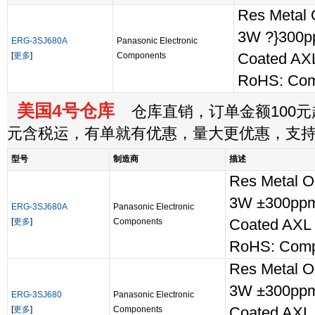
Res Metal
3W ?}300p
ERG-3SJ680A
Panasonic Electronic
[
更多
]
Components
Coated AX
RoHS: Com
美国4号仓库
仓库直销，订单金额100元起
元含税运，有单就有优惠，量大更优惠，支
型号
制造商
描述
Res Metal 
3W ±300ppm
ERG-3SJ680A
Panasonic Electronic
[
更多
]
Components
Coated AXL
RoHS: Comp
Res Metal 
3W ±300ppm
ERG-3SJ680
Panasonic Electronic
[
更多
]
Components
Coated AXL 