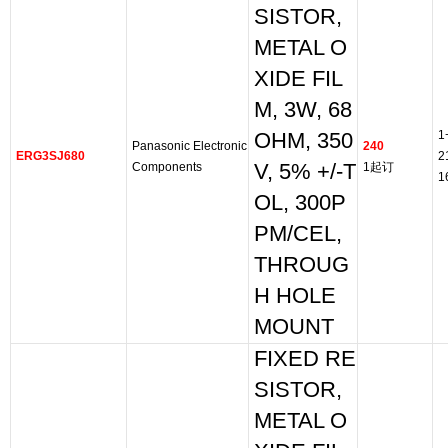
SISTOR,
METAL O
XIDE FIL
M, 3W, 68
1
OHM, 350
Panasonic Electronic
240
ERG3SJ680
2
Components
V, 5% +/-T
1起订
1
OL, 300P
PM/CEL,
THROUG
H HOLE
MOUNT
FIXED RE
SISTOR,
METAL O