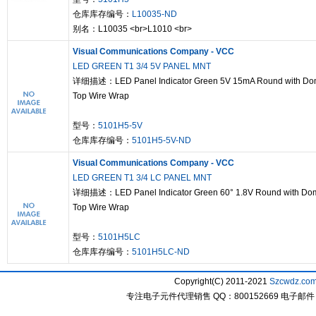
仓库库存编号：
L10035-ND
别名：L10035 <br>L1010 <br>
Visual Communications Company - VCC
LED GREEN T1 3/4 5V PANEL MNT
详细描述：LED Panel Indicator Green 5V 15mA Round with D
Top Wire Wrap
型号：
5101H5-5V
仓库库存编号：
5101H5-5V-ND
Visual Communications Company - VCC
LED GREEN T1 3/4 LC PANEL MNT
详细描述：LED Panel Indicator Green 60° 1.8V Round with Do
Top Wire Wrap
型号：
5101H5LC
仓库库存编号：
5101H5LC-ND
Copyright(C) 2011-2021
Szcwdz.co
专注电子元件代理销售 QQ：800152669 电子邮