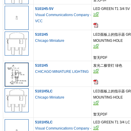
暂无PDF
5101H5-5V
LED GREEN T1 3/4 5V
Visual Communications Company -
VCC
5101H5
LED面板上的指示器 GREEN
Chicago Miniature
MOUNTING HOLE
暂无PDF
5101H5
发光二极管灯 绿色
CHICAGO MINIATURE LIGHTING
5101H5LC
LED面板上的指示器 GREEN
Chicago Miniature
MOUNTING HOLE
暂无PDF
5101H5LC
LED GREEN T1 3/4 L
Visual Communications Company -