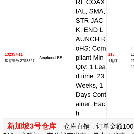
RF COAX
IAL, SMA,
STR JAC
K, END L
AUNCH R
oHS: Com
1
132357-11
215
1
pliant Min
Amphenol RF
库存编号:2758857
1起订
2
Qty: 1 Lea
1
d time: 23
Weeks, 1
Days Cont
ainer: Eac
h
新加坡3号仓库
仓库直销，订单金额100