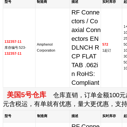
型号
制造商
描述
实时库存
起
RF Conne
ctors / Co
1
axial Conn
1
ectors EN
2
132357-11
Amphenol
572
5
DLNCH R
库存编号:523-
Corporation
1起订
1
132357-11
CP FLAT
3
5
TAB .062i
1
n RoHS:
Compliant
美国5号仓库
仓库直销，订单金额100元起
元含税运，有单就有优惠，量大更优惠，支
型号
制造商
描述
实时库存
起
RF Conne