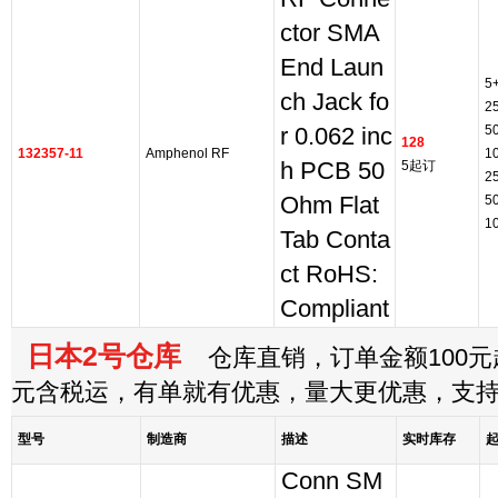
ctor SMA
End Laun
5
ch Jack fo
2
5
r 0.062 inc
128
132357-11
Amphenol RF
1
h PCB 50
5起订
2
Ohm Flat
5
1
Tab Conta
ct RoHS:
Compliant
日本2号仓库
仓库直销，订单金额100元起
元含税运，有单就有优惠，量大更优惠，支
型号
制造商
描述
实时库存
Conn SM