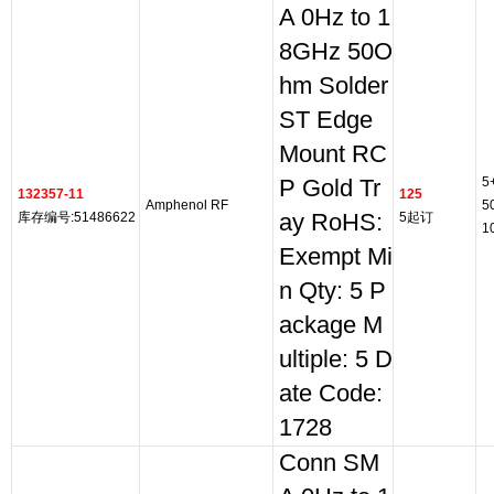
A 0Hz to 1
8GHz 50O
hm Solder
ST Edge
Mount RC
5
P Gold Tr
132357-11
125
Amphenol RF
5
库存编号:51486622
ay RoHS:
5起订
1
Exempt Mi
n Qty: 5 P
ackage M
ultiple: 5 D
ate Code:
1728
Conn SM