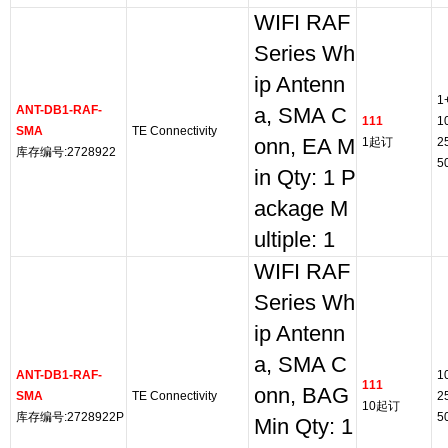
WIFI RAF
Series Wh
ip Antenn
1
ANT-DB1-RAF-
a, SMA C
111
1
SMA
TE Connectivity
onn, EA M
1起订
2
库存编号:2728922
5
in Qty: 1 P
ackage M
ultiple: 1
WIFI RAF
Series Wh
ip Antenn
a, SMA C
ANT-DB1-RAF-
1
111
onn, BAG
SMA
TE Connectivity
2
10起订
库存编号:2728922P
5
Min Qty: 1