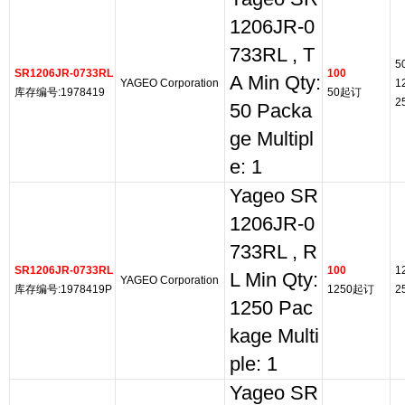
1206JR-0
733RL , T
5
SR1206JR-0733RL
100
A Min Qty:
YAGEO Corporation
1
库存编号:1978419
50起订
2
50 Packa
ge Multipl
e: 1
Yageo SR
1206JR-0
733RL , R
SR1206JR-0733RL
100
1
L Min Qty:
YAGEO Corporation
库存编号:1978419P
1250起订
2
1250 Pac
kage Multi
ple: 1
Yageo SR