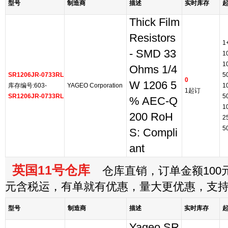
型号
制造商
描述
实时库存
Thick Film
Resistors
1
- SMD 33
1
1
Ohms 1/4
SR1206JR-0733RL
5
0
W 1206 5
库存编号:603-
YAGEO Corporation
1
1起订
SR1206JR-0733RL
5
% AEC-Q
1
200 RoH
2
5
S: Compli
ant
英国11号仓库
仓库直销，订单金额100元
元含税运，有单就有优惠，量大更优惠，支
型号
制造商
描述
实时库存
Yageo SR