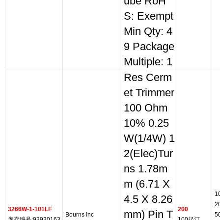
ube RoH
S: Exempt
Min Qty: 4
9 Package
Multiple: 1
Res Cerm
et Trimmer
100 Ohm
10% 0.25
W(1/4W) 1
2(Elec)Tur
ns 1.78m
m (6.71 X
1
4.5 X 8.26
2
3266W-1-101LF
200
mm) Pin T
Bourns Inc
5
库存编号:93930163
100起订