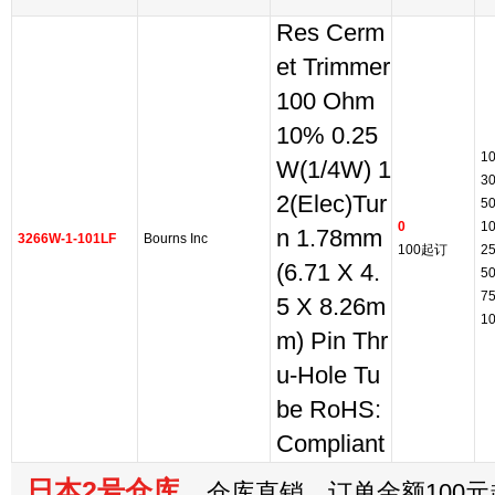
Res Cerm
et Trimmer
100 Ohm
10% 0.25
1
W(1/4W) 1
3
2(Elec)Tur
5
0
1
n 1.78mm
3266W-1-101LF
Bourns Inc
100起订
2
(6.71 X 4.
5
7
5 X 8.26m
1
m) Pin Thr
u-Hole Tu
be RoHS:
Compliant
日本2号仓库
仓库直销，订单金额100元起