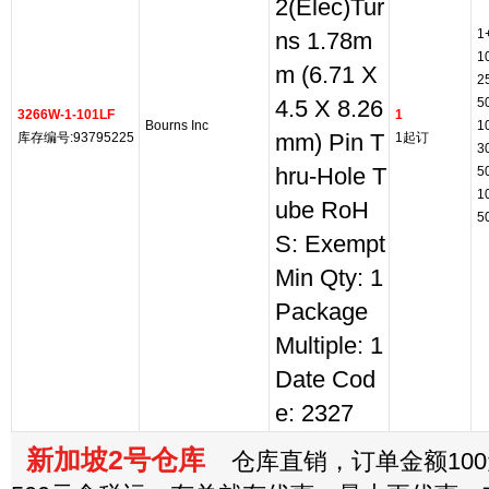
2(Elec)Tur
1
ns 1.78m
1
m (6.71 X
2
5
4.5 X 8.26
3266W-1-101LF
1
Bourns Inc
1
库存编号:93795225
mm) Pin T
1起订
3
hru-Hole T
5
1
ube RoH
5
S: Exempt
Min Qty: 1
Package
Multiple: 1
Date Cod
e: 2327
新加坡2号仓库
仓库直销，订单金额100