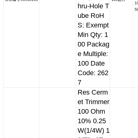
1
hru-Hole T
5
ube RoH
S: Exempt
Min Qty: 1
00 Packag
e Multiple:
100 Date
Code: 262
7
Res Cerm
et Trimmer
100 Ohm
10% 0.25
W(1/4W) 1