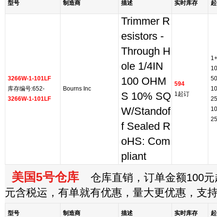
型号
制造商
描述
实时库存
起
Trimmer R
esistors -
Through H
1
ole 1/4IN
1
3266W-1-101LF
5
100 OHM
594
库存编号:652-
Bourns Inc
1
S 10% SQ
1起订
3266W-1-101LF
2
W/Standof
1
2
f Sealed R
oHS: Com
pliant
美国5号仓库
仓库直销，订单金额100元起
元含税运，有单就有优惠，量大更优惠，支
型号
制造商
描述
实时库存
起