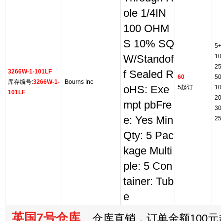
ole 1/4IN
100 OHM
S 10% SQ
5
1
W/Standof
2
3266W-1-101LF
f Sealed R
60
5
库存编号:
3266W-1-
Bourns Inc
oHS: Exe
5起订
1
101LF
2
mpt pbFre
3
e: Yes Min
2
Qty: 5 Pac
kage Multi
ple: 5 Con
tainer: Tub
e
英国7号仓库
仓库直销，订单金额100元起