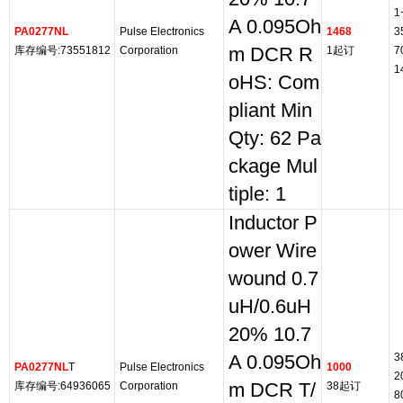
1
A 0.095Oh
PA0277NL
Pulse Electronics
1468
3
库存编号:73551812
Corporation
m DCR R
1起订
7
1
oHS: Com
pliant Min
Qty: 62 Pa
ckage Mul
tiple: 1
Inductor P
ower Wire
wound 0.7
uH/0.6uH
20% 10.7
3
A 0.095Oh
PA0277NL
T
Pulse Electronics
1000
2
库存编号:64936065
Corporation
m DCR T/
38起订
8