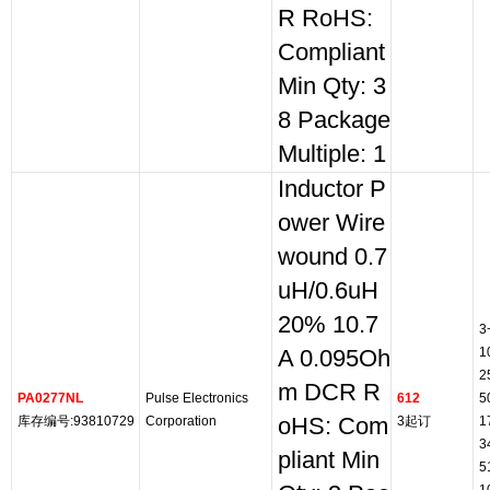
R RoHS:
Compliant
Min Qty: 3
8 Package
Multiple: 1
Inductor P
ower Wire
wound 0.7
uH/0.6uH
20% 10.7
3
1
A 0.095Oh
2
m DCR R
PA0277NL
Pulse Electronics
612
5
库存编号:93810729
Corporation
oHS: Com
3起订
1
3
pliant Min
5