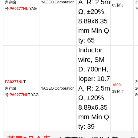
A, R: 2.5m
库存编
YAGEO Corporation
3
65起订
号:
PA0277NL
-YAG
7
Ω, ±20%,
8.89x6.35
mm Min Q
ty: 65
Inductor:
wire, SM
D, 700nH,
Ioper: 10.7
PA0277NL
T
3
1000
A, R: 2.5m
库存编
YAGEO Corporation
2
39起订
号:
PA0277NL
T-YAG
8
Ω, ±20%,
8.89x6.35
mm Min Q
ty: 39