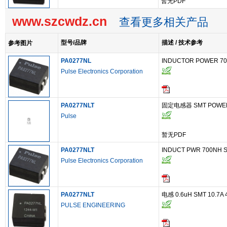
暂无PDF
www.szcwdz.cn
查看更多相关产品
型号/品牌
描述 / 技术参考
参考图片
PA0277NL
INDUCTOR POWER 7
Pulse Electronics Corporation
PA0277NLT
固定电感器 SMT POWER
Pulse
暂无PDF
PA0277NLT
INDUCT PWR 700NH 
Pulse Electronics Corporation
PA0277NLT
电感 0.6uH SMT 10.7A 
PULSE ENGINEERING