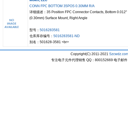
Molex, LLC
CONN FPC BOTTOM 35POS 0.30MM R/A
详细描述：35 Position FPC Connector Contacts, Bottom 0.012"
(0.30mm) Surface Mount, Right Angle
型号：
5016283581
仓库库存编号：
5016283581-ND
别名：501628-3581 <br>
Copyright(C) 2011-2021
Szcwdz.co
专注电子元件代理销售 QQ：800152669 电子邮