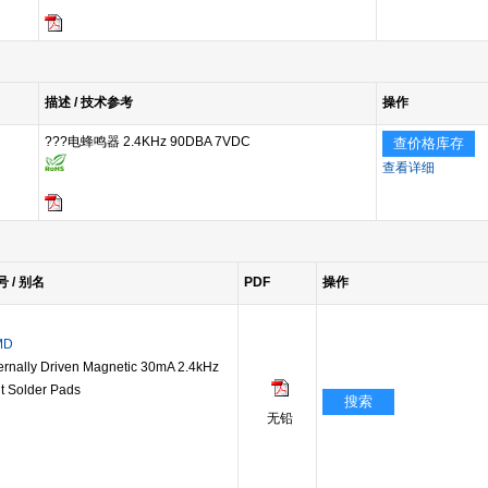
描述 / 技术参考
操作
???电蜂鸣器 2.4KHz 90DBA 7VDC
查价格库存
查看详细
号 / 别名
PDF
操作
MD
rnally Driven Magnetic 30mA 2.4kHz
t Solder Pads
搜索
无铅