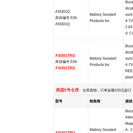
Buzz
dica
ASI301Q
Mallory Sonalert
oun
库存编号:539-
Products Inc
4-7V
ASI301Q
2.6
S: C
Buzz
dica
ASI301TRQ
Mallory Sonalert
oun
库存编号:539-
Products Inc
4-7V
ASI301TRQ
REE
plian
美国5号仓库
仓库直销，订单金额100元起订，
型号
制造商
描述
Buzze
Inter
Magn
Mallory Sonalert
A - 
ASI301TRQ