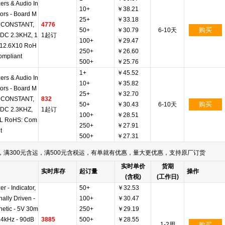
ers & Audio In
10+
￥38.21
tors - Board M
25+
￥33.18
t CONSTANT,
4776
购买
50+
￥30.79
6-10天
DC 2.3KHZ, 1
1起订
100+
￥29.47
X12.6X10 RoH
250+
￥26.60
ompliant
500+
￥25.76
1+
￥45.52
ers & Audio In
10+
￥35.82
tors - Board M
25+
￥32.70
t CONSTANT,
832
购买
50+
￥30.43
6-10天
DC 2.3KHZ,
1起订
100+
￥28.51
L RoHS: Com
250+
￥27.91
t
500+
￥27.31
满300元含运，满500元含税运，有单就有优惠，量大更优惠，支持原厂订货
实时单价
货期
实时库存
起订量
操作
(含税)
(工作日)
r - Indicator,
50+
￥32.53
nally Driven -
100+
￥30.47
etic - 5V 30m
250+
￥29.19
2.4kHz - 90dB
3885
500+
￥28.55
1-2周
购买