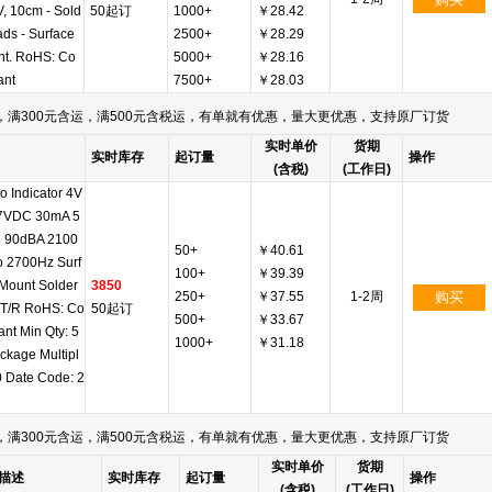
, 10cm - Sold
50起订
1000+
￥28.42
ads - Surface
2500+
￥28.29
t. RoHS: Co
5000+
￥28.16
ant
7500+
￥28.03
满300元含运，满500元含税运，有单就有优惠，量大更优惠，支持原厂订货
实时单价
货期
实时库存
起订量
操作
(含税)
(工作日)
o Indicator 4V
7VDC 30mA 5
 90dBA 2100
50+
￥40.61
o 2700Hz Surf
100+
￥39.39
Mount Solder
3850
250+
￥37.55
1-2周
购买
 T/R RoHS: Co
50起订
500+
￥33.67
ant Min Qty: 5
1000+
￥31.18
ckage Multipl
0 Date Code: 2
满300元含运，满500元含税运，有单就有优惠，量大更优惠，支持原厂订货
实时单价
货期
描述
实时库存
起订量
操作
(含税)
(工作日)