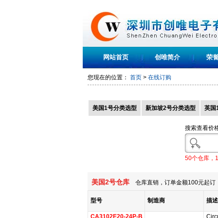
网站首页
创唯简介
荣
您现在的位置：
首页
>
在线订购
美国1号分类选型
新加坡2号分类选型
英国
搜索查看价
50个仓库，
美国2号仓库
仓库直销，订单金额100元起订，
型号
制造商
描述
CA3102E20-24P-B
Circ