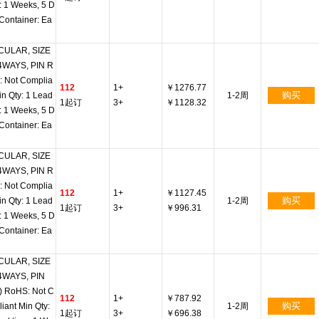
: 1 Weeks, 5 D
Container: Ea
CULAR, SIZE
 4WAYS, PIN R
: Not Complia
112
1+
￥1276.77
购买
in Qty: 1 Lead
1-2周
1起订
3+
￥1128.32
: 1 Weeks, 5 D
Container: Ea
CULAR, SIZE
 4WAYS, PIN R
: Not Complia
112
1+
￥1127.45
购买
in Qty: 1 Lead
1-2周
1起订
3+
￥996.31
: 1 Weeks, 5 D
Container: Ea
CULAR, SIZE
 4WAYS, PIN
) RoHS: Not C
112
1+
￥787.92
购买
iant Min Qty:
1-2周
1起订
3+
￥696.38