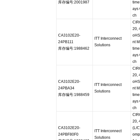
库存编号:2001987
time
ays 
ch
CIR
20,
CA3102E20-
oHS
ITT Interconnect
24PB111
nt M
Solutions
库存编号:1988462
time
ays 
ch
CIR
20,
CA3102E20-
oHS
ITT Interconnect
24PBA34
nt M
Solutions
库存编号:1988459
time
ays 
ch
CIR
20,
CA3102E20-
(L/C
ITT Interconnect
24PBF80F0
ompl
Solutions