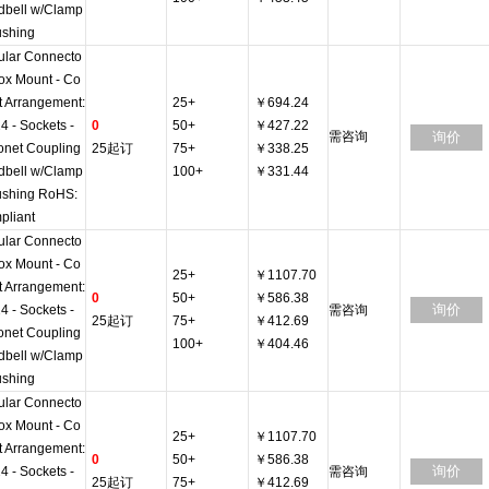
dbell w/Clamp
ushing
ular Connecto
Box Mount - Co
t Arrangement:
25+
￥694.24
4 - Sockets -
0
50+
￥427.22
需咨询
询价
onet Coupling
25起订
75+
￥338.25
dbell w/Clamp
100+
￥331.44
ushing RoHS:
pliant
ular Connecto
Box Mount - Co
25+
￥1107.70
t Arrangement:
0
50+
￥586.38
询价
4 - Sockets -
需咨询
25起订
75+
￥412.69
onet Coupling
100+
￥404.46
dbell w/Clamp
ushing
ular Connecto
Box Mount - Co
25+
￥1107.70
t Arrangement:
0
50+
￥586.38
询价
4 - Sockets -
需咨询
25起订
75+
￥412.69