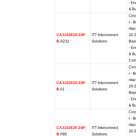
- En
& B
Circ
r - 
ntac
CA3102E20-24P-
ITT Interconnect
20-2
B
-A232
Solutions
Bay
- En
& B
Com
Circ
r - 
ntac
CA3102E20-24P-
ITT Interconnect
20-2
B
-01
Solutions
Bay
- En
& B
Circ
r - 
ntac
CA3102E20-24P-
ITT Interconnect
20-2
B
-F80
Solutions