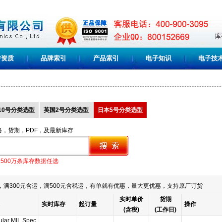
誉资质
品牌索引
产品索引
电子知识
电子技
10号分类选型
英国2号分类选型
日本5号分类选型
格，货期，PDF，及最新库存
1500万条库存数据任选
满300元含运，满500元含税运，有单就有优惠，量大更优惠，支持原厂订货
实时单价
货期
实时库存
起订量
操作
(含税)
(工作日)
ular MIL Spec