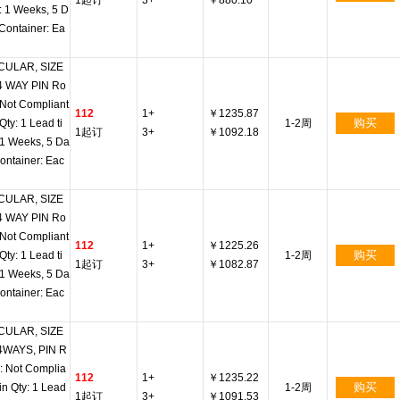
1起订
3+
￥880.10
: 1 Weeks, 5 D
Container: Ea
CULAR, SIZE
 4 WAY PIN Ro
Not Compliant
112
1+
￥1235.87
购买
Qty: 1 Lead ti
1-2周
1起订
3+
￥1092.18
1 Weeks, 5 Da
ontainer: Eac
CULAR, SIZE
 4 WAY PIN Ro
Not Compliant
112
1+
￥1225.26
购买
Qty: 1 Lead ti
1-2周
1起订
3+
￥1082.87
1 Weeks, 5 Da
ontainer: Eac
CULAR, SIZE
 4WAYS, PIN R
: Not Complia
112
1+
￥1235.22
购买
in Qty: 1 Lead
1-2周
1起订
3+
￥1091.53