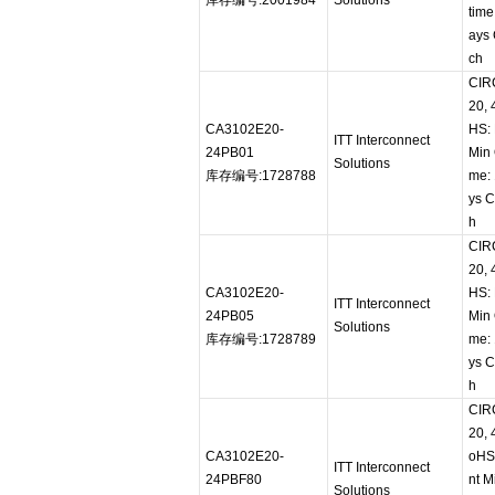
库存编号:2001984
Solutions
time
ays 
ch
CIR
20,
CA3102E20-
HS: 
ITT Interconnect
24PB01
Min 
Solutions
库存编号:1728788
me: 
ys C
h
CIR
20,
CA3102E20-
HS: 
ITT Interconnect
24PB05
Min 
Solutions
库存编号:1728789
me: 
ys C
h
CIR
20,
CA3102E20-
oHS
ITT Interconnect
24PBF80
nt M
Solutions