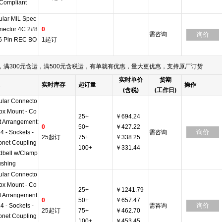
Compliant
ular MIL Spec
nector 4C 2#8
0
需咨询
询价
6 Pin REC BO
1起订
满300元含运，满500元含税运，有单就有优惠，量大更优惠，支持原厂订货
实时单价
货期
实时库存
起订量
操作
(含税)
(工作日)
ular Connecto
Box Mount - Co
25+
￥694.24
t Arrangement:
0
50+
￥427.22
询价
4 - Sockets -
需咨询
25起订
75+
￥338.25
onet Coupling
100+
￥331.44
dbell w/Clamp
ushing
ular Connecto
Box Mount - Co
25+
￥1241.79
t Arrangement:
0
50+
￥657.47
询价
4 - Sockets -
需咨询
25起订
75+
￥462.70
onet Coupling
100+
￥453.45