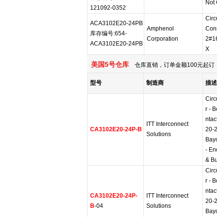
Not 
121092-0352
Circ
ACA3102E20-24PB
Amphenol
Con
库存编号:654-
Corporation
2#1
ACA3102E20-24PB
X
美国5号仓库
仓库直销，订单金额100元起订，
型号
制造商
描述
Circ
r - 
ntac
ITT Interconnect
CA3102E20-24P-B
20-2
Solutions
Bay
- En
& B
Circ
r - 
ntac
CA3102E20-24P-
ITT Interconnect
20-2
B
-04
Solutions
Bay