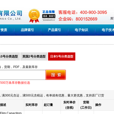
誉资质
品牌索引
产品索引
电子知识
电子技
10号分类选型
英国2号分类选型
日本5号分类选型
格，货期，PDF，及最新库存
1500万条库存数据任选
满300元含运，满500元含税运，有单就有优惠，量大更优惠，支持原厂订货
实时单价
货期
描述
实时库存
起订量
操作
(含税)
(工作日)
Film Capacitors