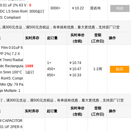
0.01 uF 2% 63 V
0
3000+
￥10.22
需咨询
询价
DC LS 5mm RoH
3000起订
S: Compliant
满300元含运，满500元含税运，有单就有优惠，量大更优惠，支持原厂订货
实时单价
货期
述
实时库存
起订量
操作
(含税)
(工作日)
 Film 0.01uF 6
PP 2%( 7.2 X
 X 7mm) Radial
1+
￥10.74
stic Rectangula
1089
450+
￥10.47
1-2周
购买
an 5mm 100°C
1起订
850+
￥10.33
 RoHS: Compl
 Min Qty: 79 Pa
e Multiple: 1
订，满300元含运，满500元含税运，有单就有优惠，量大更优惠，支持原厂订货
实时单价
货期
述
实时库存
起订量
操作
(含税)
(工作日)
M CAPACITOR
.01 UF 2PER 6