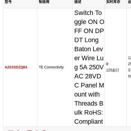
型号
制造商
描述
实时库存
Switch To
ggle ON O
FF ON DP
DT Long
Baton Lev
er Wire Lu
1
0
2
g 5A 250V
A203SDZQ04
TE Connectivity
125起订
3
AC 28VD
5
C Panel M
ount with
Threads B
ulk RoHS:
Compliant