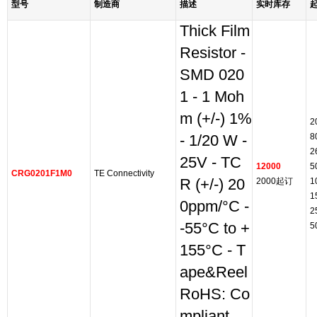
型号
制造商
描述
实时库存
Thick Film
Resistor -
SMD 020
1 - 1 Moh
m (+/-) 1%
2
8
- 1/20 W -
2
25V - TC
12000
5
CRG0201F1M0
TE Connectivity
R (+/-) 20
2000起订
1
1
0ppm/°C -
2
-55°C to +
5
155°C - T
ape&Reel
RoHS: Co
mpliant