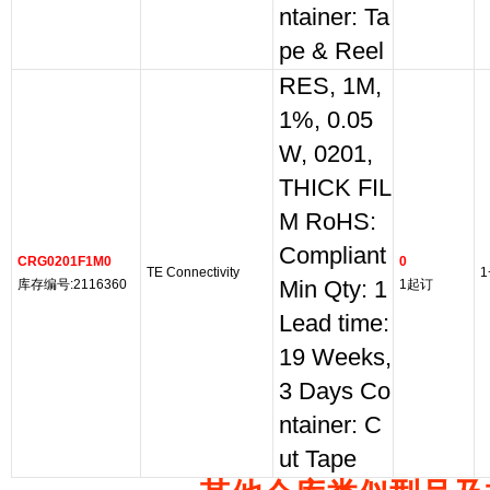
ntainer: Ta
pe & Reel
RES, 1M,
1%, 0.05
W, 0201,
THICK FIL
M RoHS:
Compliant
CRG0201F1M0
0
TE Connectivity
1
库存编号:2116360
Min Qty: 1
1起订
Lead time:
19 Weeks,
3 Days Co
ntainer: C
ut Tape