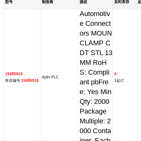
型号
制造商
描述
实时库存
Automotiv
e Connect
ors MOUN
CLAMP C
DT STL 13
MM RoH
S: Compli
15495910
0
Aptiv PLC
库存编号:
15495910
ant pbFre
1起订
e: Yes Min
Qty: 2000
Package
Multiple: 2
000 Conta
iner: Each