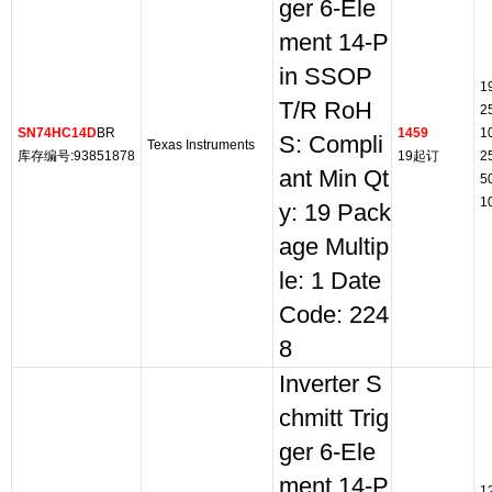
ger 6-Ele
ment 14-P
in SSOP
1
T/R RoH
2
SN74HC14D
BR
1459
1
S: Compli
Texas Instruments
库存编号:93851878
19起订
2
ant Min Qt
5
1
y: 19 Pack
age Multip
le: 1 Date
Code: 224
8
Inverter S
chmitt Trig
ger 6-Ele
ment 14-P
1