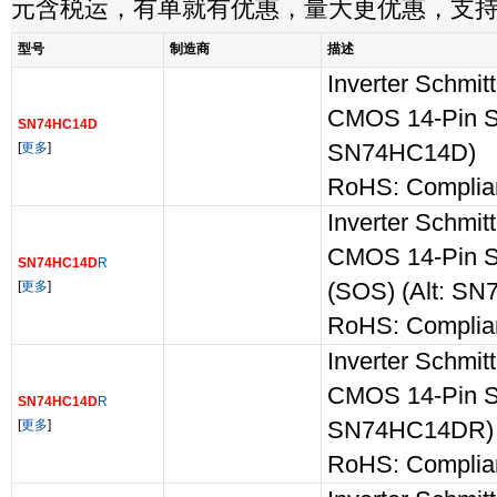
元含税运，有单就有优惠，量大更优惠，支
型号
制造商
描述
Inverter Schmit
CMOS 14-Pin SO
SN74HC14D
[
更多
]
SN74HC14D)
RoHS: Complia
Inverter Schmit
CMOS 14-Pin S
SN74HC14D
R
[
更多
]
(SOS) (Alt: S
RoHS: Complia
Inverter Schmit
CMOS 14-Pin SO
SN74HC14D
R
[
更多
]
SN74HC14DR)
RoHS: Complia