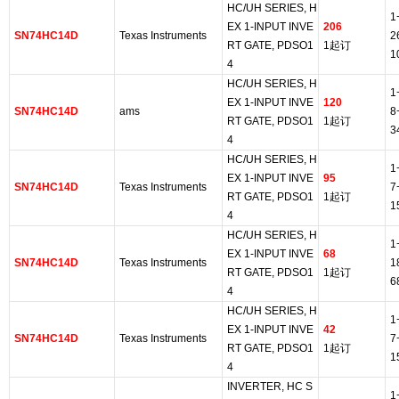
HC/UH SERIES, H
1
EX 1-INPUT INVE
206
SN74HC14D
Texas Instruments
2
RT GATE, PDSO1
1起订
1
4
HC/UH SERIES, H
1
EX 1-INPUT INVE
120
SN74HC14D
ams
8
RT GATE, PDSO1
1起订
3
4
HC/UH SERIES, H
1
EX 1-INPUT INVE
95
SN74HC14D
Texas Instruments
7
RT GATE, PDSO1
1起订
1
4
HC/UH SERIES, H
1
EX 1-INPUT INVE
68
SN74HC14D
Texas Instruments
1
RT GATE, PDSO1
1起订
6
4
HC/UH SERIES, H
1
EX 1-INPUT INVE
42
SN74HC14D
Texas Instruments
7
RT GATE, PDSO1
1起订
1
4
INVERTER, HC S
1