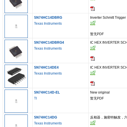
SN74HC14DBRG
Inverter Schmitt Tri
Texas Instruments
暂无PDF
SN74HC14DBRG4
IC HEX INVERTER SC
Texas Instruments
SN74HC14DE4
IC HEX INVERTER SCH
Texas Instruments
SN74HC14D-EL
New original
TI
暂无PDF
SN74HC14DG
反相器，施密特触发，六
Texas Instruments