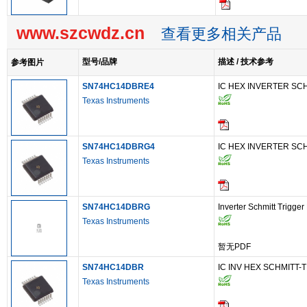
www.szcwdz.cn
查看更多相关产品
型号/品牌
描述 / 技术参考
参考图片
SN74HC14DBRE4
IC HEX INVERTER SC
Texas Instruments
SN74HC14DBRG4
IC HEX INVERTER SC
Texas Instruments
SN74HC14DBRG
Inverter Schmitt Tri
Texas Instruments
暂无PDF
SN74HC14DBR
IC INV HEX SCHMITT-
Texas Instruments