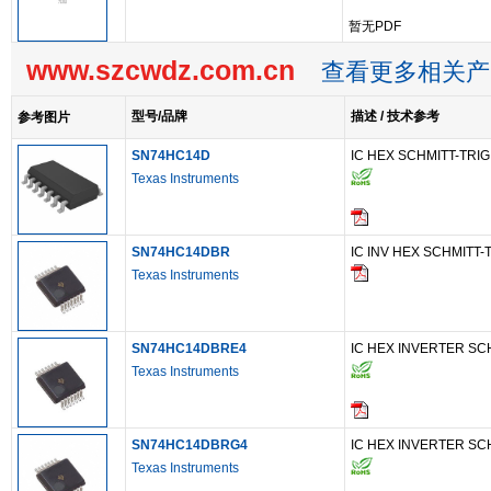
暂无PDF
www.szcwdz.com.cn
查看更多相关产
型号/品牌
描述 / 技术参考
参考图片
SN74HC14D
IC HEX SCHMITT-TRIG
Texas Instruments
SN74HC14DBR
IC INV HEX SCHMITT
Texas Instruments
SN74HC14DBRE4
IC HEX INVERTER SC
Texas Instruments
SN74HC14DBRG4
IC HEX INVERTER SC
Texas Instruments