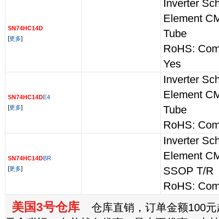
Inverter Sch
Element C
SN74HC14D
Tube
[
更多
]
RoHS: Com
Yes
Inverter Sch
Element C
SN74HC14D
E4
[
更多
]
Tube
RoHS: Comp
Inverter Sch
Element C
SN74HC14D
BR
[
更多
]
SSOP T/R
RoHS: Comp
美国3号仓库
仓库直销，订单金额100元起