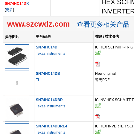
HEX SCHM
SN74HC14D
R
[
更多
]
INVERTER
www.szcwdz.com
查看更多相关产品
型号/品牌
描述 / 技术参考
参考图片
SN74HC14D
IC HEX SCHMITT-TRIG 
Texas Instruments
SN74HC14DB
New original
TI
暂无PDF
SN74HC14DBR
IC INV HEX SCHMITT-
Texas Instruments
SN74HC14DBRE4
IC HEX INVERTER SC
Texas Instruments