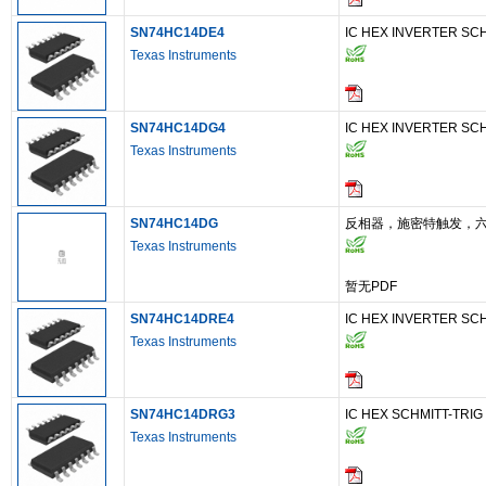
SN74HC14DE4
IC HEX INVERTER SCH
Texas Instruments
SN74HC14DG4
IC HEX INVERTER SCH
Texas Instruments
SN74HC14DG
反相器，施密特触发，六
Texas Instruments
暂无PDF
SN74HC14DRE4
IC HEX INVERTER SCH
Texas Instruments
SN74HC14DRG3
IC HEX SCHMITT-TRIG
Texas Instruments