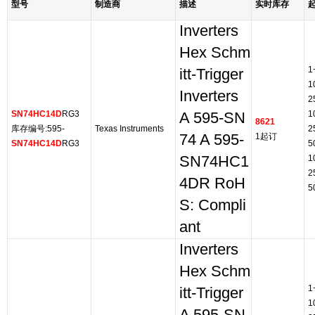
型号
制造商
描述
实时库存
Inverters
Hex Schm
1
itt-Trigger
1
Inverters
2
SN74HC14D
RG3
1
A 595-SN
8621
库存编号:595-
Texas Instruments
2
74 A 595-
1起订
SN74HC14D
RG3
5
SN74HC1
1
2
4DR RoH
5
S: Compli
ant
Inverters
Hex Schm
1
itt-Trigger
1