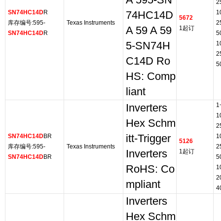
A 595-SN
2
SN74HC14D
R
1
74HC14D
5672
库存编号:595-
Texas Instruments
2
A 59 A 59
1起订
SN74HC14D
R
5
5-SN74H
1
2
C14D Ro
5
HS: Comp
liant
1
Inverters
1
Hex Schm
2
SN74HC14D
BR
itt-Trigger
1
5126
库存编号:595-
Texas Instruments
2
Inverters
1起订
SN74HC14D
BR
5
RoHS: Co
1
2
mpliant
4
Inverters
Hex Schm