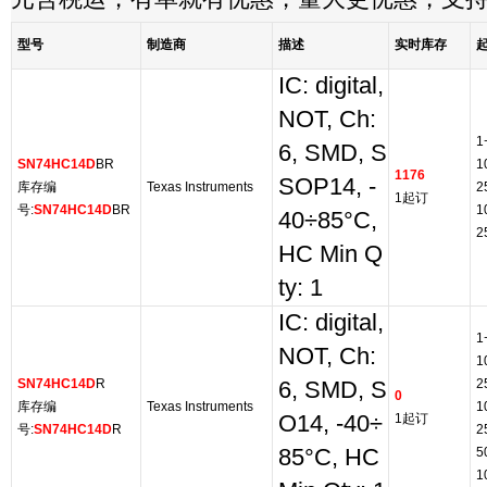
型号
制造商
描述
实时库存
IC: digital,
NOT, Ch:
1
6, SMD, S
SN74HC14D
BR
1
1176
SOP14, -
库存编
Texas Instruments
2
1起订
号:
SN74HC14D
BR
1
40÷85°C,
2
HC Min Q
ty: 1
IC: digital,
1
NOT, Ch:
1
SN74HC14D
R
2
6, SMD, S
0
库存编
Texas Instruments
1
O14, -40÷
1起订
号:
SN74HC14D
R
2
85°C, HC
5
1