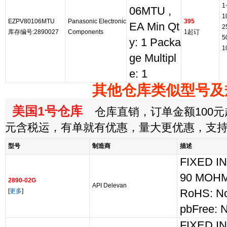
1
06MTU ,
1
EZPV80106MTU
Panasonic Electronic
395
EA Min Qt
2
库存编号:2890027
Components
1起订
5
y: 1 Packa
1
ge Multipl
e: 1
其他仓库类似型号及
美国1号仓库
仓库直销，订单金额100元起
元含税运，有单就有优惠，量大更优惠，支
型号
制造商
描述
FIXED IN
90 MOH
2890-02G
API Delevan
[
更多
]
RoHS: No
pbFree: 
FIXED IN