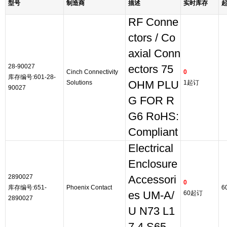
型号
制造商
描述
实时库存
RF Conne
ctors / Co
axial Conn
28-90027
ectors 75
Cinch Connectivity
0
库存编号:601-28-
Solutions
OHM PLU
1起订
90027
G FOR R
G6 RoHS:
Compliant
Electrical
Enclosure
2890027
Accessori
0
库存编号:651-
Phoenix Contact
6
es UM-A/
60起订
2890027
U N73 L1