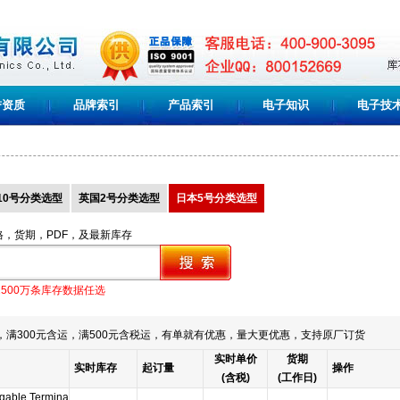
誉资质
品牌索引
产品索引
电子知识
电子技
10号分类选型
英国2号分类选型
日本5号分类选型
格，货期，PDF，及最新库存
1500万条库存数据任选
满300元含运，满500元含税运，有单就有优惠，量大更优惠，支持原厂订货
实时单价
货期
实时库存
起订量
操作
(含税)
(工作日)
gable Termina