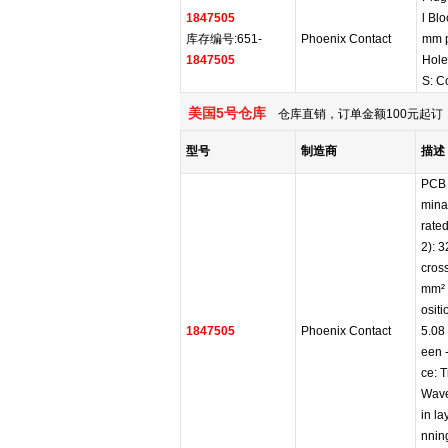
1847505
l Bl
库存编号:651-
Phoenix Contact
mm p
1847505
Hol
S: C
美国5号仓库
仓库直销，订单金额100元起订，
型号
制造商
描述
PCB 
minal
rated
2): 
cross
mm² 
ositi
1847505
Phoenix Contact
5.08 
een -
ce: T
Wave
in la
nning