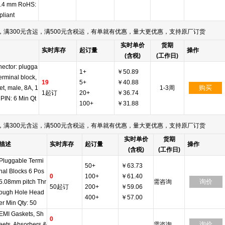
 3.4 mm RoHS:
liant
满300元含运，满500元含税运，有单就有优惠，量大更优惠，支持原厂订货
实时单价
货期
实时库存
起订量
操作
(含税)
(工作日)
ector: plugga
1+
￥50.89
terminal block,
19
5+
￥40.88
购买
et, male, 8A, 1
1-3周
1起订
20+
￥36.74
 PIN: 6 Min Qt
100+
￥31.88
满300元含运，满500元含税运，有单就有优惠，量大更优惠，支持原厂订货
实时单价
货期
描述
实时库存
起订量
操作
(含税)
(工作日)
Pluggable Termi
50+
￥63.73
nal Blocks 6 Pos
0
100+
￥61.40
询价
5.08mm pitch Thr
需咨询
50起订
200+
￥59.06
ough Hole Head
400+
￥57.00
er Min Qty: 50
EMI Gaskets, Sh
0
询价
eets, Absorbers &
需咨询