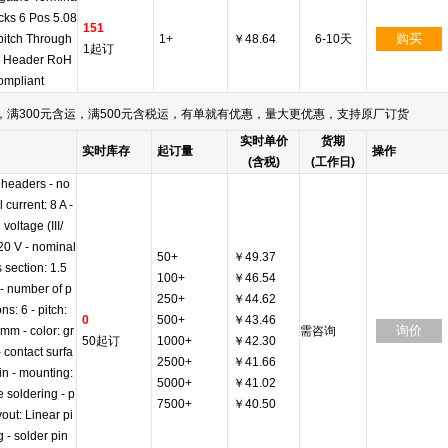
ocks 6 Pos 5.08
151
购买
itch Through
1+
￥48.64
6-10天
1起订
e Header RoH
ompliant
满300元含运，满500元含税运，有单就有优惠，量大更优惠，支持原厂订货
实时单价
货期
实时库存
起订量
操作
(含税)
(工作日)
headers - no
 current: 8 A -
 voltage (III/
320 V - nominal
50+
￥49.37
 section: 1.5
100+
￥46.54
- number of p
250+
￥44.62
ons: 6 - pitch:
0
500+
￥43.46
询价
mm - color: gr
需咨询
50起订
1000+
￥42.30
 contact surfa
2500+
￥41.66
in - mounting:
5000+
￥41.02
 soldering - p
7500+
￥40.50
yout: Linear pi
 - solder pin