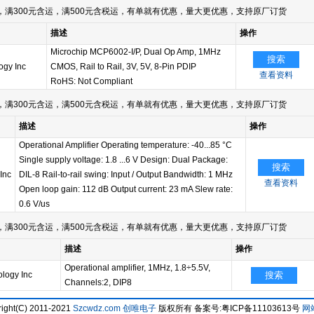
满300元含运，满500元含税运，有单就有优惠，量大更优惠，支持原厂订货
描述
操作
Microchip MCP6002-I/P, Dual Op Amp, 1MHz
搜索
ogy Inc
CMOS, Rail to Rail, 3V, 5V, 8-Pin PDIP
查看资料
RoHS: Not Compliant
满300元含运，满500元含税运，有单就有优惠，量大更优惠，支持原厂订货
描述
操作
Operational Amplifier Operating temperature: -40...85 °C
Single supply voltage: 1.8 ...6 V Design: Dual Package:
搜索
Inc
DIL-8 Rail-to-rail swing: Input / Output Bandwidth: 1 MHz
查看资料
Open loop gain: 112 dB Output current: 23 mA Slew rate:
0.6 V/us
满300元含运，满500元含税运，有单就有优惠，量大更优惠，支持原厂订货
描述
操作
Operational amplifier, 1MHz, 1.8÷5.5V,
logy Inc
搜索
Channels:2, DIP8
ight(C) 2011-2021
Szcwdz.com
创唯电子
版权所有 备案号:粤ICP备11103613号
网