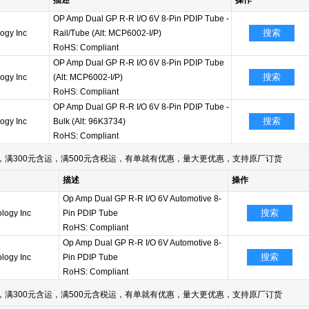
描述
操作
OP Amp Dual GP R-R I/O 6V 8-Pin PDIP Tube -
搜索
ogy Inc
Rail/Tube (Alt: MCP6002-I/P)
RoHS: Compliant
OP Amp Dual GP R-R I/O 6V 8-Pin PDIP Tube
搜索
ogy Inc
(Alt: MCP6002-I/P)
RoHS: Compliant
OP Amp Dual GP R-R I/O 6V 8-Pin PDIP Tube -
搜索
ogy Inc
Bulk (Alt: 96K3734)
RoHS: Compliant
满300元含运，满500元含税运，有单就有优惠，量大更优惠，支持原厂订货
描述
操作
Op Amp Dual GP R-R I/O 6V Automotive 8-
搜索
logy Inc
Pin PDIP Tube
RoHS: Compliant
Op Amp Dual GP R-R I/O 6V Automotive 8-
搜索
logy Inc
Pin PDIP Tube
RoHS: Compliant
满300元含运，满500元含税运，有单就有优惠，量大更优惠，支持原厂订货