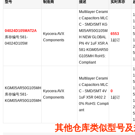
型号
制造商
描述
实时库存
Multilayer Cerami
1
c Capacitors MLC
1
C - SMD/SMT KG
1
04024D105MAT2A
M05AR50G105M
Kyocera AVX
6553
5
库存编号:581-
H NEW GLOBAL
Components
1起订
1
04024D105M
PN 4V 1uF X5R A
2
581-KGM05AR50
5
G105MH RoHS:
1
Compliant
1
1
Multilayer Cerami
5
c Capacitors MLC
KGM05AR50G105MH
1
Kyocera AVX
C - SMD/SMT 4V
0
库存编号:581-
5
Components
1uF X5R 0402 2
1起订
KGM05AR50G105MH
1
0% RoHS: Compli
2
ant
5
1
其他仓库类似型号及