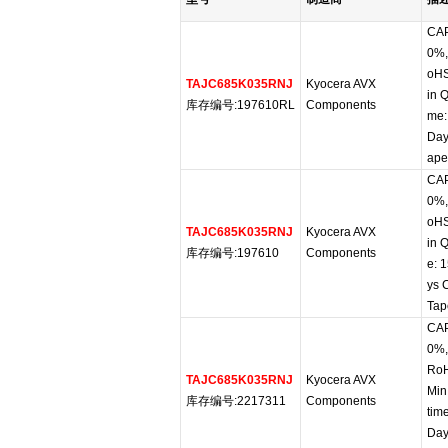
CAP
0%,
oHS
TAJC685K035RNJ
Kyocera AVX
in Q
库存编号:197610RL
Components
me:
Day
ape
CAP
0%,
oHS
TAJC685K035RNJ
Kyocera AVX
in Q
库存编号:197610
Components
e: 
ys 
Tap
CAP
0%,
RoH
TAJC685K035RNJ
Kyocera AVX
Min
库存编号:2217311
Components
tim
Day