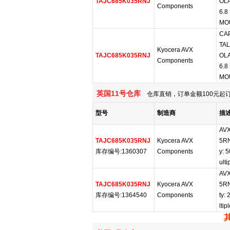
TAJC685K035RNJ
OLA
Components
6.8
MOU
CAP
TAL
Kyocera AVX
TAJC685K035RNJ
OLA
Components
6.8
MOU
英国11号仓库
仓库直销，订单金额100元起订
型号
制造商
描
AVX
TAJC685K035RNJ
Kyocera AVX
5RN
库存编号:1360307
Components
y: 
ulti
AVX
TAJC685K035RNJ
Kyocera AVX
5RN
库存编号:1364540
Components
ty:
ltip