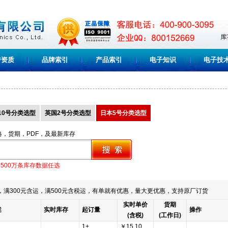
誉资质
品牌索引
产品索引
电子知识
电子技
10号分类选型
英国2号分类选型
日本5号分类选型
格，货期，PDF，及最新库存
1500万条库存数据任选
满300元含运，满500元含税运，有单就有优惠，量大更优惠，支持原厂订货
实时单价
货期
述
实时库存
起订量
操作
(含税)
(工作日)
1+
￥15.10