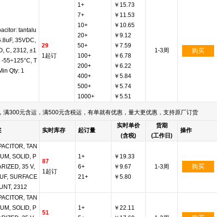
1+
￥15.73
7+
￥11.53
10+
￥10.65
acitor: tantalu
20+
￥9.12
6.8uF, 35VDC,
29
50+
￥7.59
, C, 2312, ±1
1-3周
购买
1起订
100+
￥6.78
 -55÷125°C, T
200+
￥6.22
Min Qty: 1
400+
￥5.84
500+
￥5.74
1000+
￥5.51
满300元含运，满500元含税运，有单就有优惠，量大更优惠，支持原厂订货
实时单价
货期
述
实时库存
起订量
操作
(含税)
(工作日)
ACITOR, TAN
UM, SOLID, P
1+
￥19.33
87
购买
RIZED, 35 V,
6+
￥9.67
1-3周
1起订
 UF, SURFACE
21+
￥5.80
NT, 2312
ACITOR, TAN
UM, SOLID, P
1+
￥22.11
51