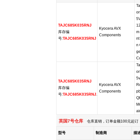
Ta
or
5
TAJC685K035RNJ
1
Kyocera AVX
库存编
m
Components
号:
TAJC685K035RNJ
nt
n 
ge
Co
Ta
or
5v
TAJC685K035RNJ
Kyocera AVX
R
库存编
Components
pb
号:
TAJC685K035RNJ
.
Qt
Mu
ai
英国7号仓库
仓库直销，订单金额100元起订，
型号
制造商
描