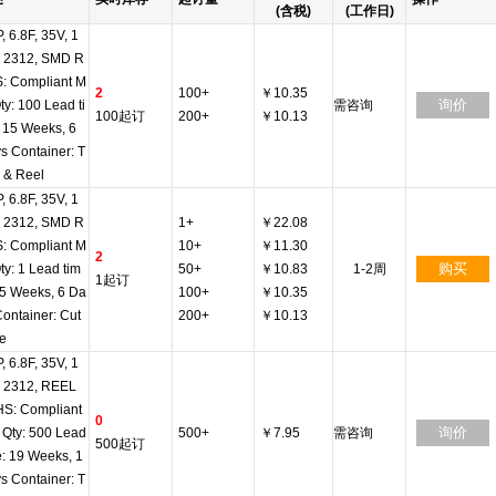
(含税)
(工作日)
, 6.8F, 35V, 1
 2312, SMD R
: Compliant M
2
100+
￥10.35
询价
ty: 100 Lead ti
需咨询
100起订
200+
￥10.13
 15 Weeks, 6
s Container: T
 & Reel
, 6.8F, 35V, 1
 2312, SMD R
1+
￥22.08
: Compliant M
10+
￥11.30
2
购买
ty: 1 Lead tim
50+
￥10.83
1-2周
1起订
15 Weeks, 6 Da
100+
￥10.35
Container: Cut
200+
￥10.13
e
, 6.8F, 35V, 1
 2312, REEL
S: Compliant
0
询价
 Qty: 500 Lead
500+
￥7.95
需咨询
500起订
e: 19 Weeks, 1
s Container: T