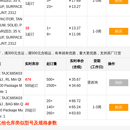
购买
RIZED, 35 V,
5+
￥17.69
1-3周
1起订
 UF, SURFACE
23+
￥13.27
NT, 2312
ACITOR, TAN
UM, SOLID, P
10
1+
￥13.27
购买
RIZED, 35 V,
1-3周
1起订
8+
￥11.06
 UF, SURFACE
NT, 2312
，满300元含运，满500元含税运，有单就有优惠，量大更优惠，支持原厂订货
实时单价
货期
述
实时库存
起订量
操作
(含税)
(工作日)
 TAJC685K03
J , RL Min Qt
474
500+
￥35.67
需咨询
询价
500 Package M
500起订
2500+
￥34.60
ple: 1
 TAJC685K03
20+
￥66.72
J , BAG Min Q
40
140+
￥65.24
1-3周
购买
 20 Package Mu
20起订
260+
￥63.83
le: 1
其他仓库类似型号及规格参数