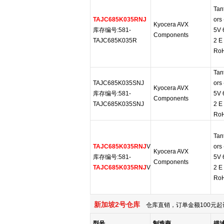
Tan
TAJC685K035RNJ
ors
Kyocera AVX
库存编号:581-
5V 
Components
TAJC685K035R
2 E
RoH
Tan
TAJC685K035SNJ
ors
Kyocera AVX
库存编号:581-
5V 
Components
TAJC685K035SNJ
2 E
RoH
Tan
TAJC685K035RNJ
V
ors
Kyocera AVX
库存编号:581-
5V 
Components
TAJC685K035RNJ
V
2 E
RoH
新加坡2号仓库
仓库直销，订单金额100元起
型号
制造商
描