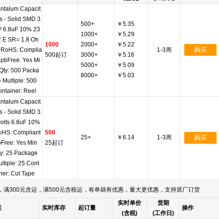
ntalum Capacit
s - Solid SMD 3
500+
￥5.35
V 6.8uF 10% 23
1000+
￥5.29
2 E SR= 1.8 Oh
1000
2000+
￥5.22
购买
 RoHS: Complia
1-3周
500起订
3000+
￥5.16
 pbFree: Yes Mi
5000+
￥5.09
Qty: 500 Packa
8000+
￥5.03
 Multiple: 500
ntainer: Reel
ntalum Capacit
s - Solid SMD 3
olts 6.8uF 10%
oHS: Compliant
500
25+
￥6.14
1-3周
购买
Free: Yes Min
25起订
y: 25 Package
ltiple: 25 Cont
ner: Cut Tape
满300元含运，满500元含税运，有单就有优惠，量大更优惠，支持原厂订货
实时单价
货期
述
实时库存
起订量
操作
(含税)
(工作日)