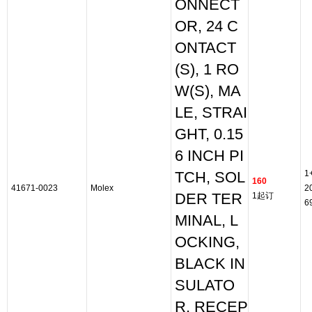
ONNECT
OR, 24 C
ONTACT
(S), 1 RO
W(S), MA
LE, STRAI
GHT, 0.15
6 INCH PI
1
TCH, SOL
160
41671-0023
Molex
2
DER TER
1起订
6
MINAL, L
OCKING,
BLACK IN
SULATO
R, RECEP