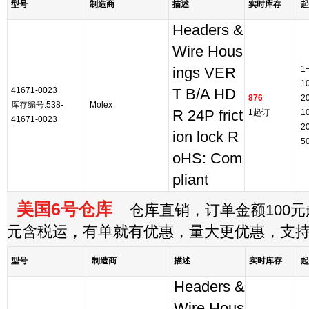
型号
制造商
描述
实时库存
起
Headers &
Wire Hous
1
ings VER
1
41671-0023
T B/A HD
876
2
库存编号:538-
Molex
R 24P frict
1起订
1
41671-0023
2
ion lock R
5
oHS: Com
pliant
美国6号仓库
仓库直销，订单金额100元起
元含税运，有单就有优惠，量大更优惠，支
型号
制造商
描述
实时库存
起
Headers &
Wire Hous