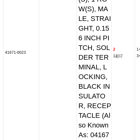
W(S), MA
LE, STRAI
GHT, 0.15
6 INCH PI
TCH, SOL
2
1
41671-0023
DER TER
1起订
3
MINAL, L
OCKING,
BLACK IN
SULATO
R, RECEP
TACLE (Al
so Known
As: 04167