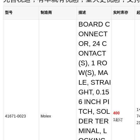
型号
制造商
描述
实时库存
BOARD C
ONNECT
OR, 24 C
ONTACT
(S), 1 RO
W(S), MA
LE, STRAI
GHT, 0.15
6 INCH PI
1
TCH, SOL
400
41671-0023
Molex
7
DER TER
1起订
2
MINAL, L