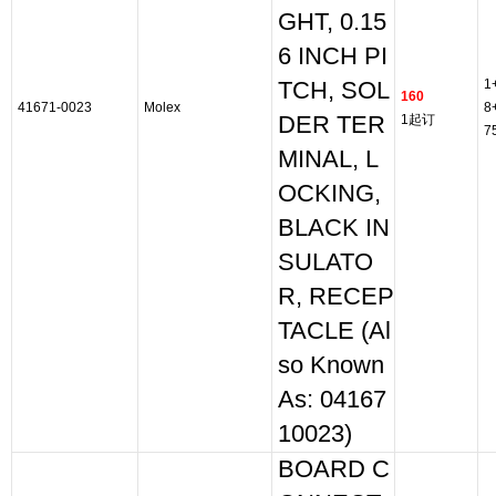
GHT, 0.15
6 INCH PI
1
TCH, SOL
160
41671-0023
Molex
8
DER TER
1起订
7
MINAL, L
OCKING,
BLACK IN
SULATO
R, RECEP
TACLE (Al
so Known
As: 04167
10023)
BOARD C