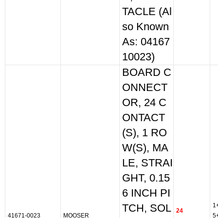
TACLE (Al
so Known
As: 04167
10023)
BOARD C
ONNECT
OR, 24 C
ONTACT
(S), 1 RO
W(S), MA
LE, STRAI
GHT, 0.15
6 INCH PI
1
TCH, SOL
24
41671-0023
MOOSER
5