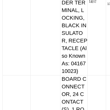
DER TER
1起订
1
MINAL, L
OCKING,
BLACK IN
SULATO
R, RECEP
TACLE (Al
so Known
As: 04167
10023)
BOARD C
ONNECT
OR, 24 C
ONTACT
(S), 1 RO