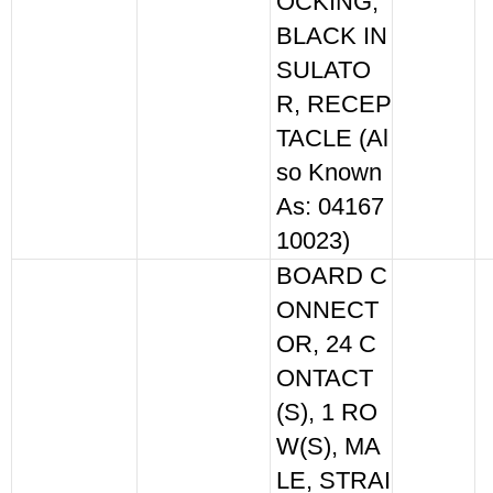
OCKING,
BLACK IN
SULATO
R, RECEP
TACLE (Al
so Known
As: 04167
10023)
BOARD C
ONNECT
OR, 24 C
ONTACT
(S), 1 RO
W(S), MA
LE, STRAI