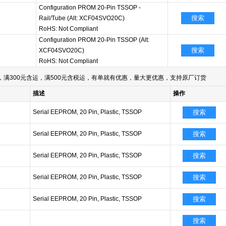
Configuration PROM 20-Pin TSSOP -
搜索
Rail/Tube (Alt: XCF04SVO20C)
RoHS: Not Compliant
Configuration PROM 20-Pin TSSOP (Alt:
搜索
XCF04SVO20C)
RoHS: Not Compliant
满300元含运，满500元含税运，有单就有优惠，量大更优惠，支持原厂订货
描述
操作
Serial EEPROM, 20 Pin, Plastic, TSSOP
搜索
Serial EEPROM, 20 Pin, Plastic, TSSOP
搜索
Serial EEPROM, 20 Pin, Plastic, TSSOP
搜索
Serial EEPROM, 20 Pin, Plastic, TSSOP
搜索
Serial EEPROM, 20 Pin, Plastic, TSSOP
搜索
搜索