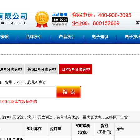
誉资质
品牌索引
产品索引
电子知识
电子技
10号分类选型
英国2号分类选型
日本5号分类选型
格，货期，PDF，及最新库存
1500万条库存数据任选
满300元含运，满500元含税运，有单就有优惠，量大更优惠，支持原厂订货
实时单价
货期
述
实时库存
起订量
操作
(含税)
(工作日)
FIGURATION