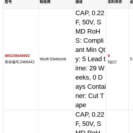
型号
制造商
描述
实时库存
CAP, 0.22
F, 50V, S
MD RoH
S: Compli
ant Min Qt
865230640002
0
y: 5 Lead t
Wurth Elektronik
5
库存编号:2466442
5起订
ime: 29 W
eeks, 0 D
ays Contai
ner: Cut T
ape
CAP, 0.22
F, 50V, S