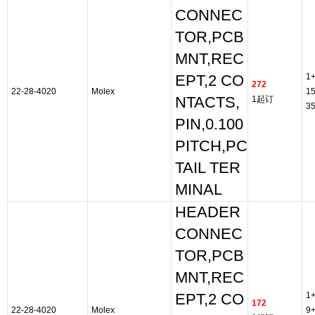
CONNEC
TOR,PCB
MNT,REC
1
EPT,2 CO
272
22-28-4020
Molex
1
NTACTS,
1起订
3
PIN,0.100
PITCH,PC
TAIL TER
MINAL
HEADER
CONNEC
TOR,PCB
MNT,REC
1
EPT,2 CO
172
22-28-4020
Molex
9