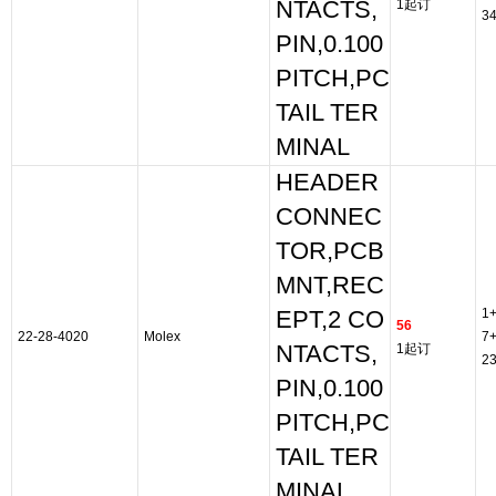
NTACTS,
1起订
3
PIN,0.100
PITCH,PC
TAIL TER
MINAL
HEADER
CONNEC
TOR,PCB
MNT,REC
1
EPT,2 CO
56
22-28-4020
Molex
7
NTACTS,
1起订
2
PIN,0.100
PITCH,PC
TAIL TER
MINAL