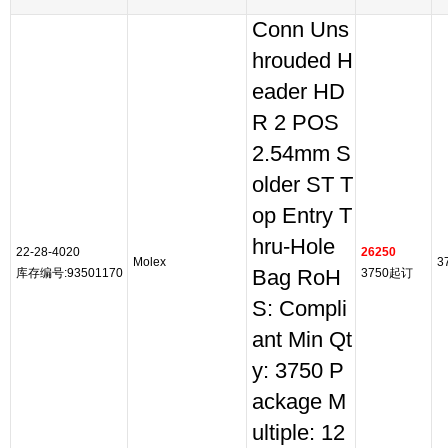
Conn Uns
hrouded H
eader HD
R 2 POS
2.54mm S
older ST T
op Entry T
hru-Hole
22-28-4020
26250
Molex
3
库存编号:93501170
Bag RoH
3750起订
S: Compli
ant Min Qt
y: 3750 P
ackage M
ultiple: 12