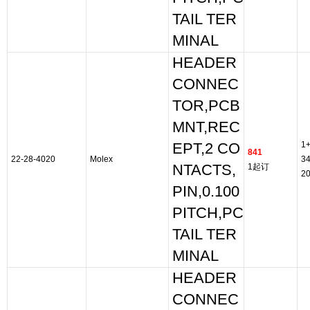
TAIL TER
MINAL
HEADER
CONNEC
TOR,PCB
MNT,REC
1
EPT,2 CO
841
22-28-4020
Molex
3
NTACTS,
1起订
2
PIN,0.100
PITCH,PC
TAIL TER
MINAL
HEADER
CONNEC