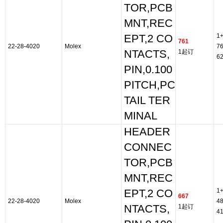
TOR,PCB
MNT,REC
1
EPT,2 CO
761
22-28-4020
Molex
7
NTACTS,
1起订
6
PIN,0.100
PITCH,PC
TAIL TER
MINAL
HEADER
CONNEC
TOR,PCB
MNT,REC
1
EPT,2 CO
667
22-28-4020
Molex
4
NTACTS,
1起订
4