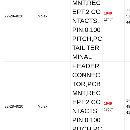
MNT,REC
1
EPT,2 CO
1949
22-28-4020
Molex
5
NTACTS,
1起订
4
PIN,0.100
PITCH,PC
TAIL TER
MINAL
HEADER
CONNEC
TOR,PCB
MNT,REC
1
EPT,2 CO
1949
22-28-4020
Molex
4
NTACTS,
1起订
4
PIN,0.100
PITCH,PC