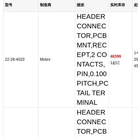
型号
制造商
描述
实时库存
起
HEADER
CONNEC
TOR,PCB
MNT,REC
1
EPT,2 CO
48399
22-28-4020
Molex
2
NTACTS,
1起订
4
PIN,0.100
PITCH,PC
TAIL TER
MINAL
HEADER
CONNEC
TOR,PCB