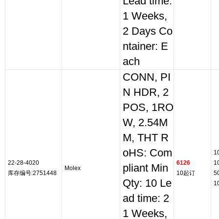
Lead time:
1 Weeks,
2 Days Co
ntainer: E
ach
CONN, PI
N HDR, 2
POS, 1RO
W, 2.54M
M, THT R
oHS: Com
1
22-28-4020
6126
1
pliant Min
Molex
库存编号:2751448
10起订
5
Qty: 10 Le
1
ad time: 2
1 Weeks,