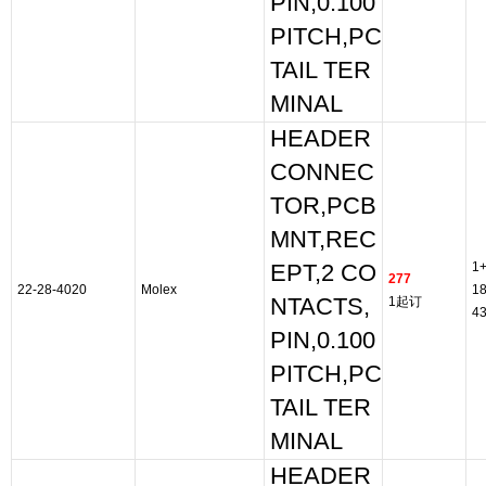
PIN,0.100
PITCH,PC
TAIL TER
MINAL
HEADER
CONNEC
TOR,PCB
MNT,REC
1
EPT,2 CO
277
22-28-4020
Molex
1
NTACTS,
1起订
4
PIN,0.100
PITCH,PC
TAIL TER
MINAL
HEADER