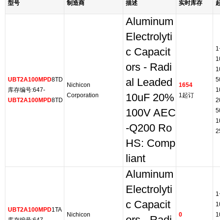
型号
制造商
描述
实时库存
Aluminum
Electrolyti
1
c Capacit
1
ors - Radi
1
UBT2A100MPD
8TD
5
al Leaded
Nichicon
1654
库存编号:647-
1
Corporation
10uF 20%
1起订
UBT2A100MPD
8TD
2
100V AEC
5
1
-Q200 Ro
2
HS: Comp
liant
Aluminum
Electrolyti
1
c Capacit
1
UBT2A100MPD
1TA
Nichicon
0
1