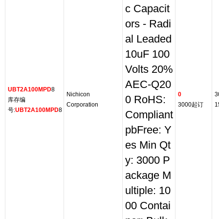
c Capacit
ors - Radi
al Leaded
10uF 100
Volts 20%
AEC-Q20
UBT2A100MPD
8
Nichicon
0
3
0 RoHS:
库存编
Corporation
3000起订
1
号:
UBT2A100MPD
8
Compliant
pbFree: Y
es Min Qt
y: 3000 P
ackage M
ultiple: 10
00 Contai