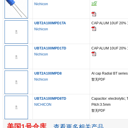
Nichicon
UBT2A100MPD1TA
CAP ALUM 10UF 20% 
Nichicon
UBT2A100MPD1TD
CAP ALUM 10UF 20% 
Nichicon
UBT2A100MPD8
Al cap Radial BT serie
Nichicon
暂无PDF
UBT2A100MPD8TD
Capacitor: electrolytic
NICHICON
Pitch:3.5mm
暂无PDF
美国1号仓库
查看更多相关产品