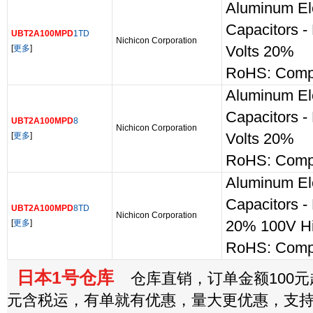
Aluminum Ele
Capacitors 
UBT2A100MPD
1TD
Nichicon Corporation
[
更多
]
Volts 20%
RoHS: Compl
Aluminum Ele
Capacitors 
UBT2A100MPD
8
Nichicon Corporation
[
更多
]
Volts 20%
RoHS: Compl
Aluminum Ele
Capacitors -
UBT2A100MPD
8TD
Nichicon Corporation
[
更多
]
20% 100V H
RoHS: Compl
日本1号仓库
仓库直销，订单金额100元起
元含税运，有单就有优惠，量大更优惠，支