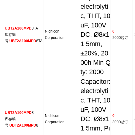
electrolyti
c, THT, 10
uF, 100V
UBT2A100MPD
8TA
Nichicon
0
DC, Ø8x1
库存编
Corporation
2000起订
号:
UBT2A100MPD
8TA
1.5mm,
±20%, 20
00h Min Q
ty: 2000
Capacitor:
electrolyti
c, THT, 10
uF, 100V
UBT2A100MPD
8
Nichicon
0
DC, Ø8x1
库存编
Corporation
3000起订
号:
UBT2A100MPD
8
1.5mm, Pi