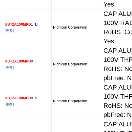
Yes
CAP ALU
100V RA
UBT2A100MPD
1TD
Nichicon Corporation
[
更多
]
RoHS: Co
Yes
CAP ALU
100V TH
UBT2A100MPD
8
Nichicon Corporation
[
更多
]
RoHS: No
pbFree: 
CAP ALU
100V TH
UBT2A100MPD
8TA
Nichicon Corporation
[
更多
]
RoHS: No
pbFree: 
CAP ALU