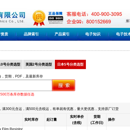
誉资质
品牌索引
产品索引
电子知识
电子技
10号分类选型
英国2号分类选型
日本5号分类选型
格，货期，PDF，及最新库存
1500万条库存数据任选
满300元含运，满500元含税运，有单就有优惠，量大更优惠，支持原厂订货
实时单价
货期
实时库存
起订量
操作
(含税)
(工作日)
k Film Resistor