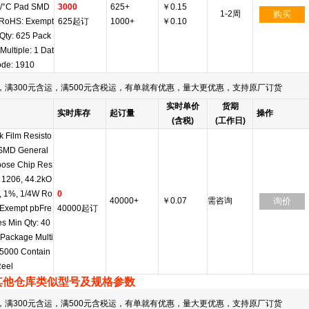
/°C Pad SMD
3000
625+
￥0.15
1-2周
购买
 RoHS: Exempt
625起订
1000+
￥0.10
Qty: 625 Pack
Multiple: 1 Dat
ode: 1910
满300元含运，满500元含税运，有单就有优惠，量大更优惠，支持原厂订货
实时单价
货期
实时库存
起订量
操作
(含税)
(工作日)
k Film Resisto
 SMD General
pose Chip Res
r 1206, 44.2kO
, 1%, 1/4W Ro
0
40000+
￥0.07
需咨询
询价
 Exempt pbFre
40000起订
es Min Qty: 40
Package Multi
 5000 Contain
Reel
其他仓库类似型号及规格参数
满300元含运，满500元含税运，有单就有优惠，量大更优惠，支持原厂订货