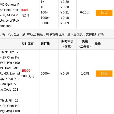
1+
￥1.20
SMD General P
10+
￥0.30
se Chip Resis
5404
100+
￥0.21
6-10天
购买
1206, 44.2kOh
1起订
1000+
￥0.18
 1%, 1/4W RoH
5000+
￥0.09
ompliant
满300元含运，满500元含税运，有单就有优惠，量大更优惠，支持原厂订货
实时单价
货期
实时库存
起订量
操作
(含税)
(工作日)
Thick Film 12
44.2K Ohm 1%
5W(1/4W) ±100
/°C Pad SMD
45000
购买
 RoHS: Exempt
5000+
￥0.10
1-2周
5000起订
Qty: 5000 Pac
 Multiple: 500
te Code: 261
Thick Film 12
44.2K Ohm 1%
5W(1/4W) ±100