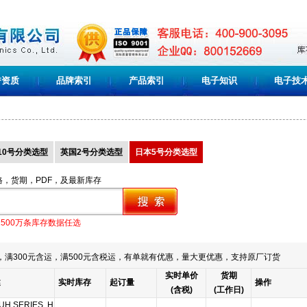
誉资质
品牌索引
产品索引
电子知识
电子技
10号分类选型
英国2号分类选型
日本5号分类选型
格，货期，PDF，及最新库存
1500万条库存数据任选
满300元含运，满500元含税运，有单就有优惠，量大更优惠，支持原厂订货
实时单价
货期
述
实时库存
起订量
操作
(含税)
(工作日)
UH SERIES, H