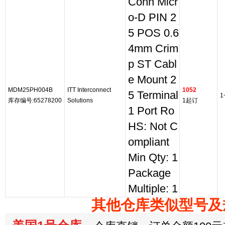
Conn Micr
o-D PIN 2
5 POS 0.6
4mm Crim
p ST Cabl
e Mount 2
MDM25PH004B
ITT Interconnect
1052
5 Terminal
1
库存编号:65278200
Solutions
1起订
1 Port Ro
HS: Not C
ompliant
Min Qty: 1
Package
Multiple: 1
其他仓库类似型号及