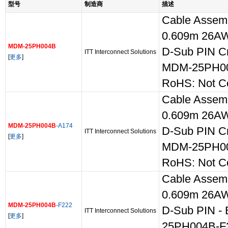
型号
制造商
描述
Cable Assem
0.609m 26A
MDM-25PH004B
D-Sub PIN Cri
ITT Interconnect Solutions
[
更多
]
MDM-25PH0
RoHS: Not C
Cable Assem
0.609m 26A
MDM-25PH004B
-A174
D-Sub PIN Cri
ITT Interconnect Solutions
[
更多
]
MDM-25PH00
RoHS: Not C
Cable Assem
0.609m 26A
MDM-25PH004B
-F222
D-Sub PIN - 
ITT Interconnect Solutions
[
更多
]
25PH004B-F