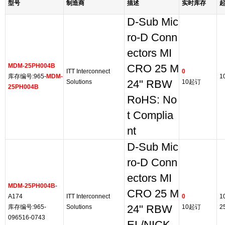
型号
制造商
描述
实时库存
D-Sub Mic
ro-D Conn
ectors MI
MDM-25PH004B
CRO 25 M
ITT Interconnect
0
库存编号:965-
MDM-
1
Solutions
24" RBW
10起订
25PH004B
RoHS: No
t Complia
nt
D-Sub Mic
ro-D Conn
ectors MI
MDM-25PH004B
-
CRO 25 M
A174
ITT Interconnect
0
1
库存编号:965-
Solutions
24" RBW
10起订
2
096516-0743