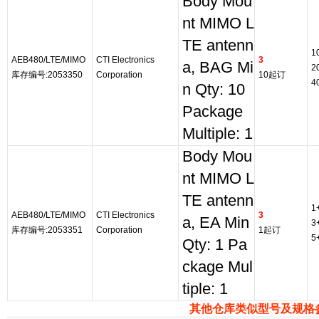
Body Mou
nt MIMO L
TE antenn
1
AEB480/LTE/MIMO
CTI Electronics
3
a, BAG Mi
2
库存编号:2053350
Corporation
10起订
4
n Qty: 10
Package
Multiple: 1
Body Mou
nt MIMO L
TE antenn
1
AEB480/LTE/MIMO
CTI Electronics
3
a, EA Min
3
库存编号:2053351
Corporation
1起订
5
Qty: 1 Pa
ckage Mul
tiple: 1
其他仓库类似型号及规格