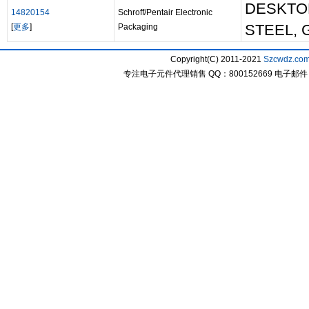
DESKTO
14820154
Schroff/Pentair Electronic
[
更多
]
Packaging
STEEL, 
Copyright(C) 2011-2021
Szcwdz.co
专注电子元件代理销售 QQ：800152669 电子邮